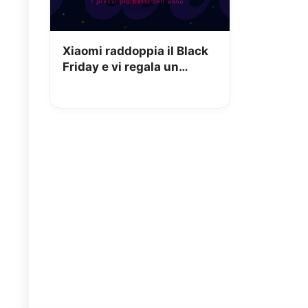
Xiaomi raddoppia il Black
Friday e vi regala un
buono sconto da 20 euro