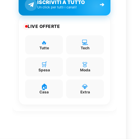
ISCRIVITI A TUTTO
➔
Un click per tutti i canali!
LIVE OFFERTE
🔥
💻
Tutte
Tech
🛒
👗
Spesa
Moda
🏠
💎
Casa
Extra