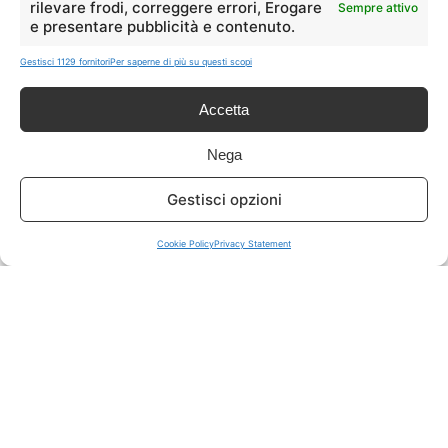
rilevare frodi, correggere errori, Erogare
Sempre attivo
e presentare pubblicità e contenuto.
ISCRIVITI A TUTTO
➔
Gestisci 1129 fornitori
Per saperne di più su questi scopi
Un click per tutti i canali!
Accetta
LIVE OFFERTE
Nega
🔥
💻
Gestisci opzioni
Tutte
Tech
Cookie Policy
Privacy Statement
🛒
👗
Spesa
Moda
🏠
💎
Casa
Extra