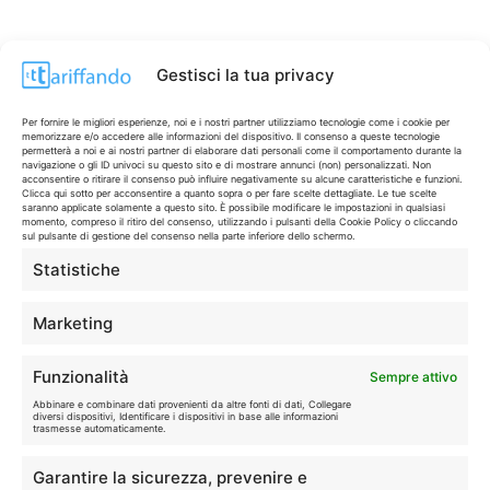
Gestisci la tua privacy
Per fornire le migliori esperienze, noi e i nostri partner utilizziamo tecnologie come i cookie per
memorizzare e/o accedere alle informazioni del dispositivo. Il consenso a queste tecnologie
permetterà a noi e ai nostri partner di elaborare dati personali come il comportamento durante la
navigazione o gli ID univoci su questo sito e di mostrare annunci (non) personalizzati. Non
acconsentire o ritirare il consenso può influire negativamente su alcune caratteristiche e funzioni.
Clicca qui sotto per acconsentire a quanto sopra o per fare scelte dettagliate. Le tue scelte
saranno applicate solamente a questo sito. È possibile modificare le impostazioni in qualsiasi
momento, compreso il ritiro del consenso, utilizzando i pulsanti della Cookie Policy o cliccando
sul pulsante di gestione del consenso nella parte inferiore dello schermo.
Statistiche
CONTI & CARTE
💳
I migliori conti gratuiti.
Marketing
TELEFONIA
📱
Funzionalità
Sempre attivo
Offerte, fibra e 5G.
Abbinare e combinare dati provenienti da altre fonti di dati, Collegare
diversi dispositivi, Identificare i dispositivi in base alle informazioni
trasmesse automaticamente.
GRANDI OFFERTE
🔥
Garantire la sicurezza, prevenire e
Le migliori occasioni oggi.