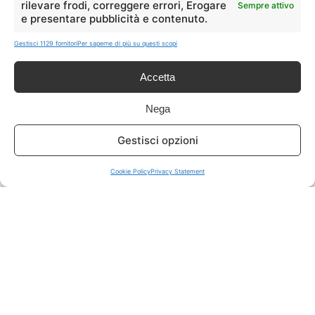
rilevare frodi, correggere errori, Erogare
Sempre attivo
e presentare pubblicità e contenuto.
ISCRIVITI A TUTTO
➔
Gestisci 1129 fornitori
Per saperne di più su questi scopi
Un click per tutti i canali!
Accetta
LIVE OFFERTE
Nega
🔥
💻
Gestisci opzioni
Tutte
Tech
Cookie Policy
Privacy Statement
🛒
👗
Spesa
Moda
🏠
💎
Casa
Extra