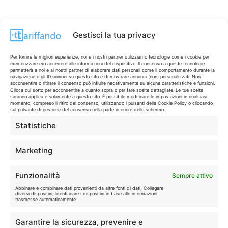
Gestisci la tua privacy
Per fornire le migliori esperienze, noi e i nostri partner utilizziamo tecnologie come i cookie per
memorizzare e/o accedere alle informazioni del dispositivo. Il consenso a queste tecnologie
permetterà a noi e ai nostri partner di elaborare dati personali come il comportamento durante la
navigazione o gli ID univoci su questo sito e di mostrare annunci (non) personalizzati. Non
acconsentire o ritirare il consenso può influire negativamente su alcune caratteristiche e funzioni.
Clicca qui sotto per acconsentire a quanto sopra o per fare scelte dettagliate. Le tue scelte
saranno applicate solamente a questo sito. È possibile modificare le impostazioni in qualsiasi
momento, compreso il ritiro del consenso, utilizzando i pulsanti della Cookie Policy o cliccando
sul pulsante di gestione del consenso nella parte inferiore dello schermo.
Statistiche
CONTI & CARTE
💳
I migliori conti gratuiti.
Marketing
TELEFONIA
📱
Funzionalità
Sempre attivo
Offerte, fibra e 5G.
Abbinare e combinare dati provenienti da altre fonti di dati, Collegare
diversi dispositivi, Identificare i dispositivi in base alle informazioni
trasmesse automaticamente.
GRANDI OFFERTE
🔥
Garantire la sicurezza, prevenire e
Le migliori occasioni oggi.