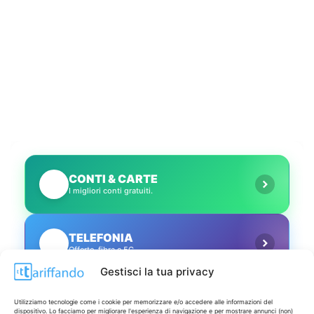
CONTI & CARTE
💳
I migliori conti gratuiti.
TELEFONIA
📱
Offerte, fibra e 5G.
Gestisci la tua privacy
GRANDI OFFERTE
🔥
Utilizziamo tecnologie come i cookie per memorizzare e/o accedere alle informazioni del
Le migliori occasioni oggi.
dispositivo. Lo facciamo per migliorare l'esperienza di navigazione e per mostrare annunci (non)