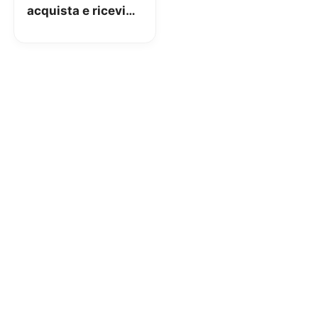
acquista e ricevi
subito 2 bicchieri a
casa tua!