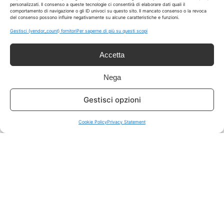
personalizzati. Il consenso a queste tecnologie ci consentirà di elaborare dati quali il
comportamento di navigazione o gli ID univoci su questo sito. Il mancato consenso o la revoca
del consenso possono influire negativamente su alcune caratteristiche e funzioni.
ISCRIVITI A TUTTO
➔
Gestisci {vendor_count} fornitori
Per saperne di più su questi scopi
Un click per tutti i canali!
Accetta
LIVE OFFERTE
Nega
🔥
💻
Gestisci opzioni
Tutte
Tech
Cookie Policy
Privacy Statement
🛒
👗
Spesa
Moda
🏠
💎
Casa
Extra