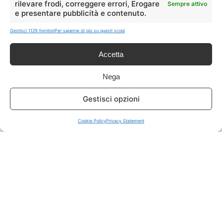
rilevare frodi, correggere errori, Erogare
Sempre attivo
e presentare pubblicità e contenuto.
ISCRIVITI A TUTTO
➔
Gestisci 1129 fornitori
Per saperne di più su questi scopi
Un click per tutti i canali!
Accetta
LIVE OFFERTE
Nega
🔥
💻
Gestisci opzioni
Tutte
Tech
Cookie Policy
Privacy Statement
🛒
👗
Spesa
Moda
🏠
💎
Casa
Extra