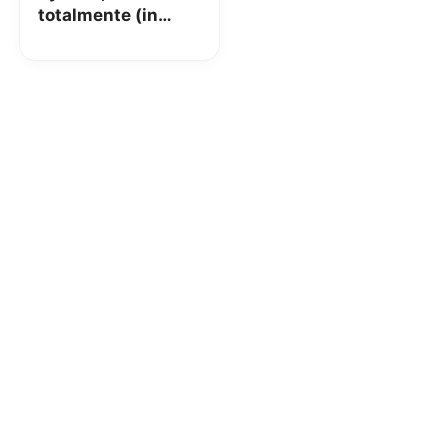
totalmente (in
bene) le regole sui
bagagli