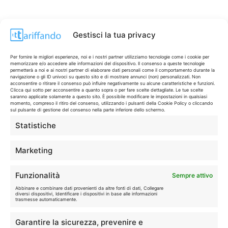
Gestisci la tua privacy
Per fornire le migliori esperienze, noi e i nostri partner utilizziamo tecnologie come i cookie per
memorizzare e/o accedere alle informazioni del dispositivo. Il consenso a queste tecnologie
permetterà a noi e ai nostri partner di elaborare dati personali come il comportamento durante la
navigazione o gli ID univoci su questo sito e di mostrare annunci (non) personalizzati. Non
acconsentire o ritirare il consenso può influire negativamente su alcune caratteristiche e funzioni.
Clicca qui sotto per acconsentire a quanto sopra o per fare scelte dettagliate. Le tue scelte
saranno applicate solamente a questo sito. È possibile modificare le impostazioni in qualsiasi
momento, compreso il ritiro del consenso, utilizzando i pulsanti della Cookie Policy o cliccando
sul pulsante di gestione del consenso nella parte inferiore dello schermo.
Statistiche
CONTI & CARTE
💳
I migliori conti gratuiti.
Marketing
TELEFONIA
📱
Funzionalità
Sempre attivo
Offerte, fibra e 5G.
Abbinare e combinare dati provenienti da altre fonti di dati, Collegare
diversi dispositivi, Identificare i dispositivi in base alle informazioni
trasmesse automaticamente.
GRANDI OFFERTE
🔥
Garantire la sicurezza, prevenire e
Le migliori occasioni oggi.