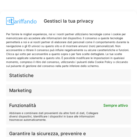
Gestisci la tua privacy
Per fornire le migliori esperienze, noi e i nostri partner utilizziamo tecnologie come i cookie per
memorizzare e/o accedere alle informazioni del dispositivo. Il consenso a queste tecnologie
permetterà a noi e ai nostri partner di elaborare dati personali come il comportamento durante la
navigazione o gli ID univoci su questo sito e di mostrare annunci (non) personalizzati. Non
acconsentire o ritirare il consenso può influire negativamente su alcune caratteristiche e funzioni.
Clicca qui sotto per acconsentire a quanto sopra o per fare scelte dettagliate. Le tue scelte
saranno applicate solamente a questo sito. È possibile modificare le impostazioni in qualsiasi
momento, compreso il ritiro del consenso, utilizzando i pulsanti della Cookie Policy o cliccando
sul pulsante di gestione del consenso nella parte inferiore dello schermo.
Statistiche
CONTI & CARTE
💳
I migliori conti gratuiti.
Marketing
TELEFONIA
📱
Funzionalità
Sempre attivo
Offerte, fibra e 5G.
Abbinare e combinare dati provenienti da altre fonti di dati, Collegare
diversi dispositivi, Identificare i dispositivi in base alle informazioni
trasmesse automaticamente.
GRANDI OFFERTE
🔥
Garantire la sicurezza, prevenire e
Le migliori occasioni oggi.