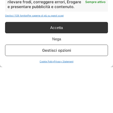
rilevare frodi, correggere errori, Erogare
Sempre attivo
e presentare pubblicità e contenuto.
ISCRIVITI A TUTTO
➔
Gestisci 1129 fornitori
Per saperne di più su questi scopi
Un click per tutti i canali!
Accetta
LIVE OFFERTE
Nega
🔥
💻
Gestisci opzioni
Tutte
Tech
Cookie Policy
Privacy Statement
🛒
👗
Spesa
Moda
🏠
💎
Casa
Extra