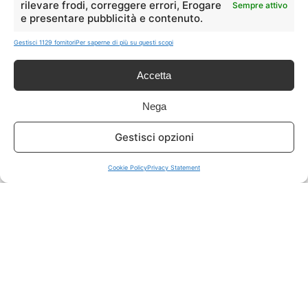
rilevare frodi, correggere errori, Erogare
Sempre attivo
e presentare pubblicità e contenuto.
ISCRIVITI A TUTTO
➔
Gestisci 1129 fornitori
Per saperne di più su questi scopi
Un click per tutti i canali!
Accetta
LIVE OFFERTE
Nega
🔥
💻
Gestisci opzioni
Tutte
Tech
Cookie Policy
Privacy Statement
🛒
👗
Spesa
Moda
🏠
💎
Casa
Extra