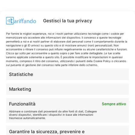
Gestisci la tua privacy
Per fornire le migliori esperienze, noi e i nostri partner utilizziamo tecnologie come i cookie per
memorizzare e/o accedere alle informazioni del dispositivo. Il consenso a queste tecnologie
permetterà a noi e ai nostri partner di elaborare dati personali come il comportamento durante la
navigazione o gli ID univoci su questo sito e di mostrare annunci (non) personalizzati. Non
acconsentire o ritirare il consenso può influire negativamente su alcune caratteristiche e funzioni.
Clicca qui sotto per acconsentire a quanto sopra o per fare scelte dettagliate. Le tue scelte
saranno applicate solamente a questo sito. È possibile modificare le impostazioni in qualsiasi
momento, compreso il ritiro del consenso, utilizzando i pulsanti della Cookie Policy o cliccando
sul pulsante di gestione del consenso nella parte inferiore dello schermo.
Statistiche
CONTI & CARTE
💳
I migliori conti gratuiti.
Marketing
TELEFONIA
📱
Funzionalità
Sempre attivo
Offerte, fibra e 5G.
Abbinare e combinare dati provenienti da altre fonti di dati, Collegare
diversi dispositivi, Identificare i dispositivi in base alle informazioni
trasmesse automaticamente.
GRANDI OFFERTE
🔥
Garantire la sicurezza, prevenire e
Le migliori occasioni oggi.