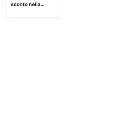
sconto nella
collezione
Autunno/Inverno
2016