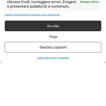
rilevare frodi, correggere errori, Erogare
Sempre attivo
e presentare pubblicità e contenuto.
ISCRIVITI A TUTTO
➔
Gestisci 1129 fornitori
Per saperne di più su questi scopi
Un click per tutti i canali!
Accetta
LIVE OFFERTE
Nega
🔥
💻
Gestisci opzioni
Tutte
Tech
Cookie Policy
Privacy Statement
🛒
👗
Spesa
Moda
🏠
💎
Casa
Extra