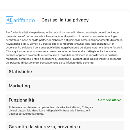
Gestisci la tua privacy
Per fornire le migliori esperienze, noi e i nostri partner utilizziamo tecnologie come i cookie per
memorizzare e/o accedere alle informazioni del dispositivo. Il consenso a queste tecnologie
permetterà a noi e ai nostri partner di elaborare dati personali come il comportamento durante la
navigazione o gli ID univoci su questo sito e di mostrare annunci (non) personalizzati. Non
acconsentire o ritirare il consenso può influire negativamente su alcune caratteristiche e funzioni.
Clicca qui sotto per acconsentire a quanto sopra o per fare scelte dettagliate. Le tue scelte
saranno applicate solamente a questo sito. È possibile modificare le impostazioni in qualsiasi
momento, compreso il ritiro del consenso, utilizzando i pulsanti della Cookie Policy o cliccando
sul pulsante di gestione del consenso nella parte inferiore dello schermo.
Statistiche
CONTI & CARTE
💳
I migliori conti gratuiti.
Marketing
TELEFONIA
📱
Funzionalità
Sempre attivo
Offerte, fibra e 5G.
Abbinare e combinare dati provenienti da altre fonti di dati, Collegare
diversi dispositivi, Identificare i dispositivi in base alle informazioni
trasmesse automaticamente.
GRANDI OFFERTE
🔥
Garantire la sicurezza, prevenire e
Le migliori occasioni oggi.