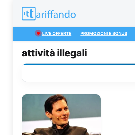
LIVE OFFERTE
PROMOZIONI E BONUS
attività illegali