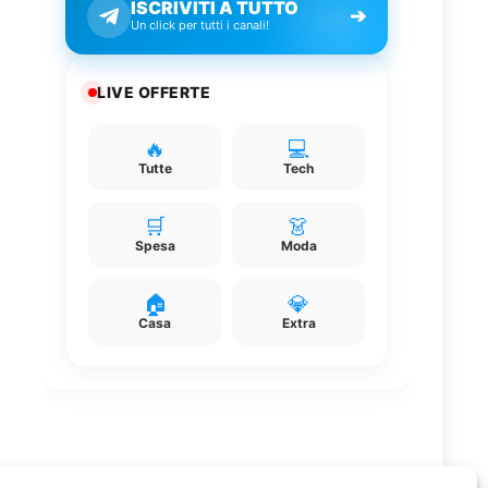
ISCRIVITI A TUTTO
➔
Un click per tutti i canali!
LIVE OFFERTE
🔥
💻
Tutte
Tech
🛒
👗
Spesa
Moda
🏠
💎
Casa
Extra