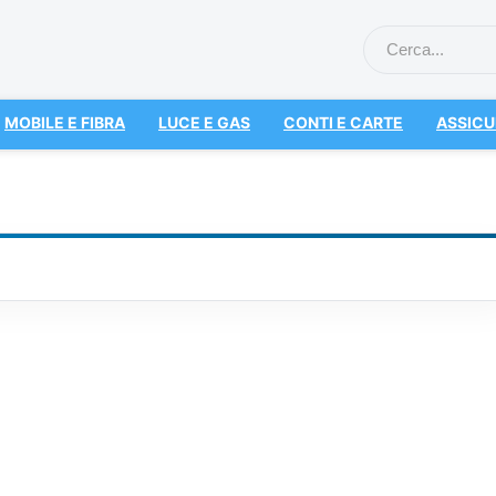
MOBILE E FIBRA
LUCE E GAS
CONTI E CARTE
ASSICU