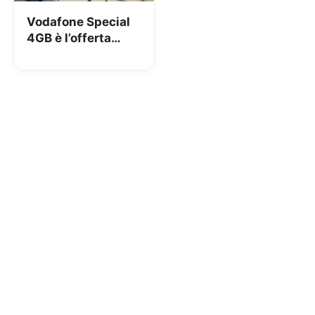
Vodafone Special
4GB è l’offerta
winback con 1000
minuti e 4GB a 7€