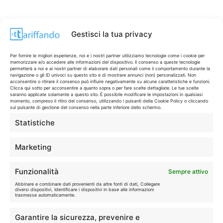
Gestisci la tua privacy
Per fornire le migliori esperienze, noi e i nostri partner utilizziamo tecnologie come i cookie per
memorizzare e/o accedere alle informazioni del dispositivo. Il consenso a queste tecnologie
permetterà a noi e ai nostri partner di elaborare dati personali come il comportamento durante la
navigazione o gli ID univoci su questo sito e di mostrare annunci (non) personalizzati. Non
acconsentire o ritirare il consenso può influire negativamente su alcune caratteristiche e funzioni.
Clicca qui sotto per acconsentire a quanto sopra o per fare scelte dettagliate. Le tue scelte
saranno applicate solamente a questo sito. È possibile modificare le impostazioni in qualsiasi
momento, compreso il ritiro del consenso, utilizzando i pulsanti della Cookie Policy o cliccando
sul pulsante di gestione del consenso nella parte inferiore dello schermo.
Statistiche
CONTI & CARTE
💳
I migliori conti gratuiti.
Marketing
TELEFONIA
📱
Funzionalità
Sempre attivo
Offerte, fibra e 5G.
Abbinare e combinare dati provenienti da altre fonti di dati, Collegare
diversi dispositivi, Identificare i dispositivi in base alle informazioni
trasmesse automaticamente.
GRANDI OFFERTE
🔥
Garantire la sicurezza, prevenire e
Le migliori occasioni oggi.