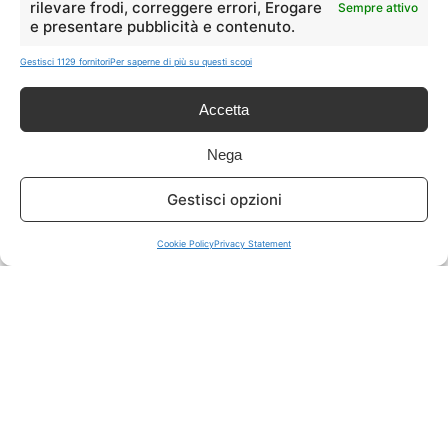
rilevare frodi, correggere errori, Erogare
Sempre attivo
e presentare pubblicità e contenuto.
ISCRIVITI A TUTTO
➔
Gestisci 1129 fornitori
Per saperne di più su questi scopi
Un click per tutti i canali!
Accetta
LIVE OFFERTE
Nega
🔥
💻
Gestisci opzioni
Tutte
Tech
Cookie Policy
Privacy Statement
🛒
👗
Spesa
Moda
🏠
💎
Casa
Extra