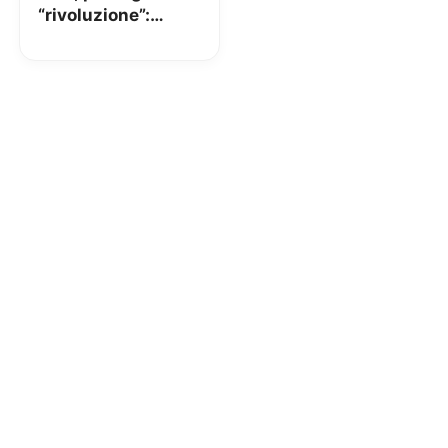
“rivoluzione”:
Minuti/SMS
illimitati e 50GB a
7,99€ attivabili da
tutti