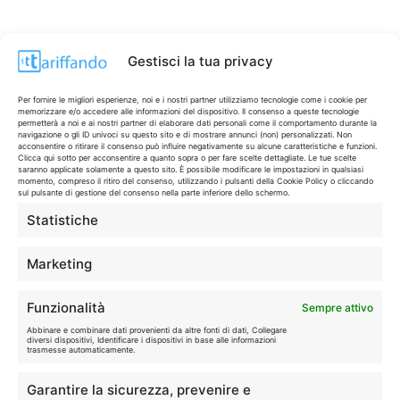
Gestisci la tua privacy
Per fornire le migliori esperienze, noi e i nostri partner utilizziamo tecnologie come i cookie per
memorizzare e/o accedere alle informazioni del dispositivo. Il consenso a queste tecnologie
permetterà a noi e ai nostri partner di elaborare dati personali come il comportamento durante la
navigazione o gli ID univoci su questo sito e di mostrare annunci (non) personalizzati. Non
acconsentire o ritirare il consenso può influire negativamente su alcune caratteristiche e funzioni.
Clicca qui sotto per acconsentire a quanto sopra o per fare scelte dettagliate. Le tue scelte
saranno applicate solamente a questo sito. È possibile modificare le impostazioni in qualsiasi
momento, compreso il ritiro del consenso, utilizzando i pulsanti della Cookie Policy o cliccando
sul pulsante di gestione del consenso nella parte inferiore dello schermo.
Statistiche
CONTI & CARTE
💳
I migliori conti gratuiti.
Marketing
TELEFONIA
📱
Funzionalità
Sempre attivo
Offerte, fibra e 5G.
Abbinare e combinare dati provenienti da altre fonti di dati, Collegare
diversi dispositivi, Identificare i dispositivi in base alle informazioni
trasmesse automaticamente.
GRANDI OFFERTE
🔥
Garantire la sicurezza, prevenire e
Le migliori occasioni oggi.