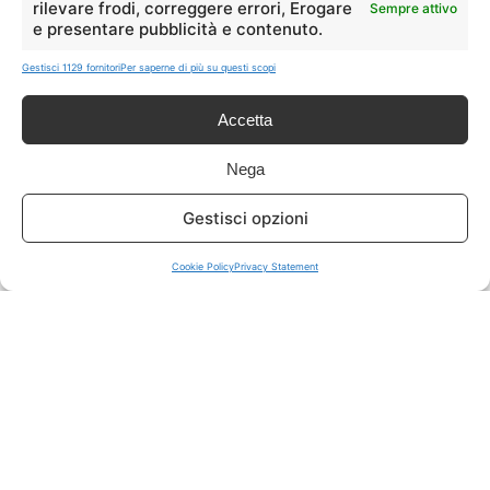
rilevare frodi, correggere errori, Erogare
Sempre attivo
e presentare pubblicità e contenuto.
ISCRIVITI A TUTTO
➔
Gestisci 1129 fornitori
Per saperne di più su questi scopi
Un click per tutti i canali!
Accetta
LIVE OFFERTE
Nega
🔥
💻
Gestisci opzioni
Tutte
Tech
Cookie Policy
Privacy Statement
🛒
👗
Spesa
Moda
🏠
💎
Casa
Extra