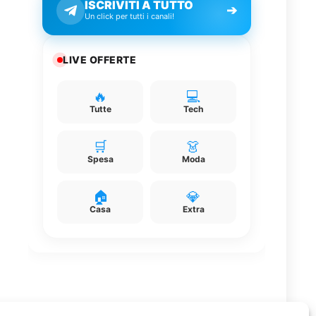
ISCRIVITI A TUTTO
➔
Un click per tutti i canali!
LIVE OFFERTE
🔥
💻
Tutte
Tech
🛒
👗
Spesa
Moda
🏠
💎
Casa
Extra