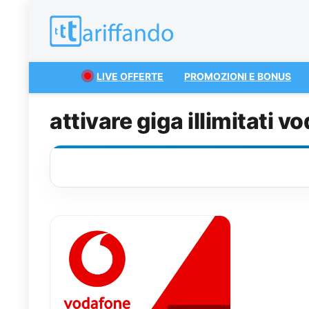
LIVE OFFERTE
PROMOZIONI E BONUS
attivare giga illimitati 