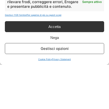
rilevare frodi, correggere errori, Erogare
Sempre attivo
e presentare pubblicità e contenuto.
ISCRIVITI A TUTTO
➔
Gestisci 1129 fornitori
Per saperne di più su questi scopi
Un click per tutti i canali!
Accetta
LIVE OFFERTE
Nega
🔥
💻
Gestisci opzioni
Tutte
Tech
Cookie Policy
Privacy Statement
🛒
👗
Spesa
Moda
🏠
💎
Casa
Extra