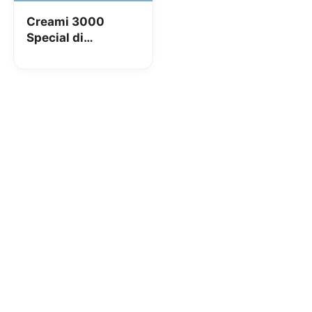
Creami 3000
Special di
PosteMobile: tutto
a 10€