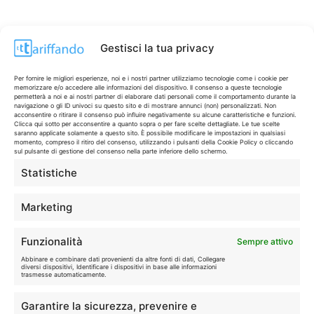
Gestisci la tua privacy
Per fornire le migliori esperienze, noi e i nostri partner utilizziamo tecnologie come i cookie per
memorizzare e/o accedere alle informazioni del dispositivo. Il consenso a queste tecnologie
permetterà a noi e ai nostri partner di elaborare dati personali come il comportamento durante la
navigazione o gli ID univoci su questo sito e di mostrare annunci (non) personalizzati. Non
acconsentire o ritirare il consenso può influire negativamente su alcune caratteristiche e funzioni.
Clicca qui sotto per acconsentire a quanto sopra o per fare scelte dettagliate. Le tue scelte
saranno applicate solamente a questo sito. È possibile modificare le impostazioni in qualsiasi
momento, compreso il ritiro del consenso, utilizzando i pulsanti della Cookie Policy o cliccando
sul pulsante di gestione del consenso nella parte inferiore dello schermo.
Statistiche
CONTI & CARTE
💳
I migliori conti gratuiti.
Marketing
TELEFONIA
📱
Funzionalità
Sempre attivo
Offerte, fibra e 5G.
Abbinare e combinare dati provenienti da altre fonti di dati, Collegare
diversi dispositivi, Identificare i dispositivi in base alle informazioni
trasmesse automaticamente.
GRANDI OFFERTE
🔥
Garantire la sicurezza, prevenire e
Le migliori occasioni oggi.