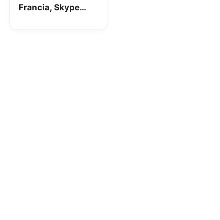
Francia, Skype
rende gratis le
chiamate per
alcuni giorni