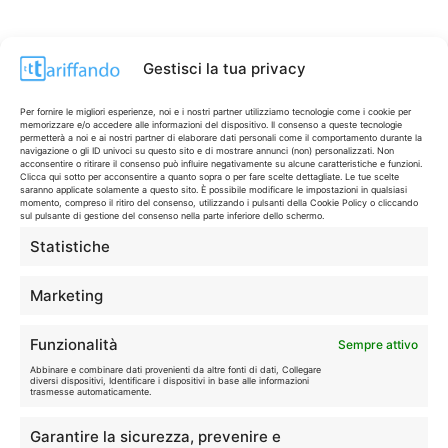
Gestisci la tua privacy
Per fornire le migliori esperienze, noi e i nostri partner utilizziamo tecnologie come i cookie per
memorizzare e/o accedere alle informazioni del dispositivo. Il consenso a queste tecnologie
permetterà a noi e ai nostri partner di elaborare dati personali come il comportamento durante la
navigazione o gli ID univoci su questo sito e di mostrare annunci (non) personalizzati. Non
acconsentire o ritirare il consenso può influire negativamente su alcune caratteristiche e funzioni.
Clicca qui sotto per acconsentire a quanto sopra o per fare scelte dettagliate. Le tue scelte
saranno applicate solamente a questo sito. È possibile modificare le impostazioni in qualsiasi
momento, compreso il ritiro del consenso, utilizzando i pulsanti della Cookie Policy o cliccando
sul pulsante di gestione del consenso nella parte inferiore dello schermo.
Statistiche
CONTI & CARTE
💳
I migliori conti gratuiti.
Marketing
TELEFONIA
📱
Funzionalità
Sempre attivo
Offerte, fibra e 5G.
Abbinare e combinare dati provenienti da altre fonti di dati, Collegare
diversi dispositivi, Identificare i dispositivi in base alle informazioni
trasmesse automaticamente.
GRANDI OFFERTE
🔥
Garantire la sicurezza, prevenire e
Le migliori occasioni oggi.