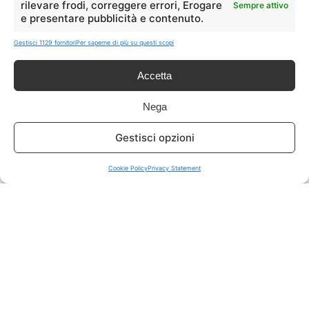
rilevare frodi, correggere errori, Erogare
Sempre attivo
e presentare pubblicità e contenuto.
ISCRIVITI A TUTTO
➔
Gestisci 1129 fornitori
Per saperne di più su questi scopi
Un click per tutti i canali!
Accetta
LIVE OFFERTE
Nega
🔥
💻
Gestisci opzioni
Tutte
Tech
Cookie Policy
Privacy Statement
🛒
👗
Spesa
Moda
🏠
💎
Casa
Extra