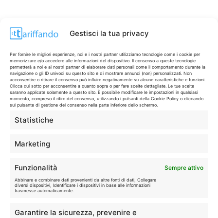
Gestisci la tua privacy
Per fornire le migliori esperienze, noi e i nostri partner utilizziamo tecnologie come i cookie per
memorizzare e/o accedere alle informazioni del dispositivo. Il consenso a queste tecnologie
permetterà a noi e ai nostri partner di elaborare dati personali come il comportamento durante la
navigazione o gli ID univoci su questo sito e di mostrare annunci (non) personalizzati. Non
acconsentire o ritirare il consenso può influire negativamente su alcune caratteristiche e funzioni.
Clicca qui sotto per acconsentire a quanto sopra o per fare scelte dettagliate. Le tue scelte
saranno applicate solamente a questo sito. È possibile modificare le impostazioni in qualsiasi
momento, compreso il ritiro del consenso, utilizzando i pulsanti della Cookie Policy o cliccando
sul pulsante di gestione del consenso nella parte inferiore dello schermo.
Statistiche
CONTI & CARTE
💳
I migliori conti gratuiti.
Marketing
TELEFONIA
📱
Funzionalità
Sempre attivo
Offerte, fibra e 5G.
Abbinare e combinare dati provenienti da altre fonti di dati, Collegare
diversi dispositivi, Identificare i dispositivi in base alle informazioni
trasmesse automaticamente.
GRANDI OFFERTE
🔥
Garantire la sicurezza, prevenire e
Le migliori occasioni oggi.