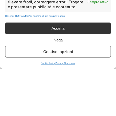
rilevare frodi, correggere errori, Erogare
Sempre attivo
e presentare pubblicità e contenuto.
ISCRIVITI A TUTTO
➔
Gestisci 1129 fornitori
Per saperne di più su questi scopi
Un click per tutti i canali!
Accetta
LIVE OFFERTE
Nega
🔥
💻
Gestisci opzioni
Tutte
Tech
Cookie Policy
Privacy Statement
🛒
👗
Spesa
Moda
🏠
💎
Casa
Extra