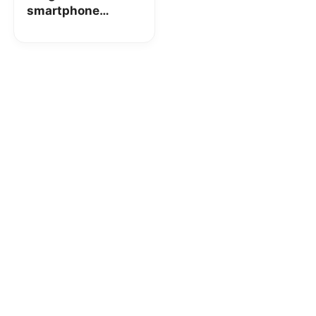
smartphone
economici (100€ –
200€)