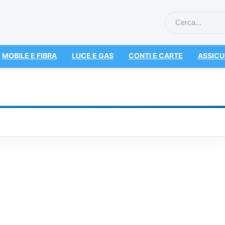
MOBILE E FIBRA
LUCE E GAS
CONTI E CARTE
ASSICU