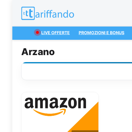
LIVE OFFERTE
PROMOZIONI E BONUS
Arzano