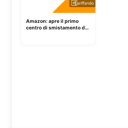
Amazon: apre il primo
centro di smistamento del
Sud in Campania