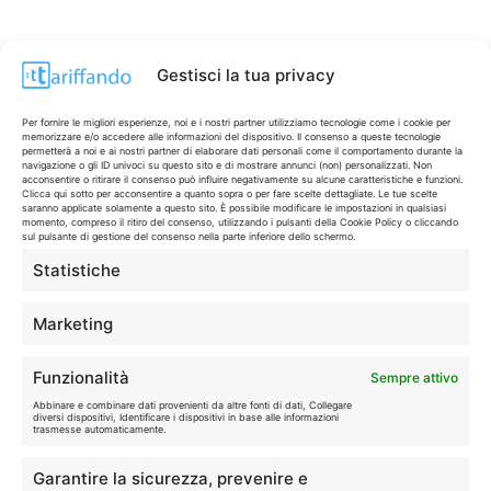
Gestisci la tua privacy
Per fornire le migliori esperienze, noi e i nostri partner utilizziamo tecnologie come i cookie per
memorizzare e/o accedere alle informazioni del dispositivo. Il consenso a queste tecnologie
permetterà a noi e ai nostri partner di elaborare dati personali come il comportamento durante la
navigazione o gli ID univoci su questo sito e di mostrare annunci (non) personalizzati. Non
acconsentire o ritirare il consenso può influire negativamente su alcune caratteristiche e funzioni.
Clicca qui sotto per acconsentire a quanto sopra o per fare scelte dettagliate. Le tue scelte
saranno applicate solamente a questo sito. È possibile modificare le impostazioni in qualsiasi
momento, compreso il ritiro del consenso, utilizzando i pulsanti della Cookie Policy o cliccando
sul pulsante di gestione del consenso nella parte inferiore dello schermo.
Statistiche
CONTI & CARTE
💳
I migliori conti gratuiti.
Marketing
TELEFONIA
📱
Funzionalità
Sempre attivo
Offerte, fibra e 5G.
Abbinare e combinare dati provenienti da altre fonti di dati, Collegare
diversi dispositivi, Identificare i dispositivi in base alle informazioni
trasmesse automaticamente.
GRANDI OFFERTE
🔥
Garantire la sicurezza, prevenire e
Le migliori occasioni oggi.