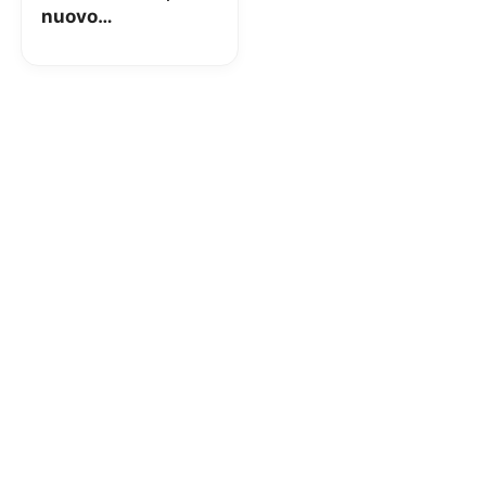
nuovo
aggiornamento per
iOS