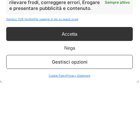
rilevare frodi, correggere errori, Erogare
Sempre attivo
e presentare pubblicità e contenuto.
ISCRIVITI A TUTTO
➔
Gestisci 1129 fornitori
Per saperne di più su questi scopi
Un click per tutti i canali!
Accetta
LIVE OFFERTE
Nega
🔥
💻
Gestisci opzioni
Tutte
Tech
Cookie Policy
Privacy Statement
🛒
👗
Spesa
Moda
🏠
💎
Casa
Extra