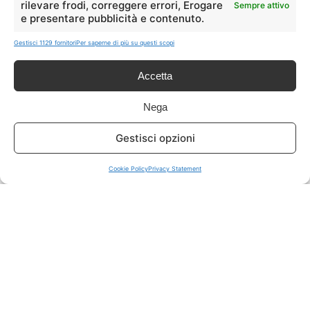
rilevare frodi, correggere errori, Erogare
Sempre attivo
e presentare pubblicità e contenuto.
ISCRIVITI A TUTTO
➔
Gestisci 1129 fornitori
Per saperne di più su questi scopi
Un click per tutti i canali!
Accetta
LIVE OFFERTE
Nega
🔥
💻
Gestisci opzioni
Tutte
Tech
Cookie Policy
Privacy Statement
🛒
👗
Spesa
Moda
🏠
💎
Casa
Extra