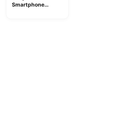
Smartphone
Samsung A33 5G o
Buono Amazon
150€ con
l’apertura a Maggio