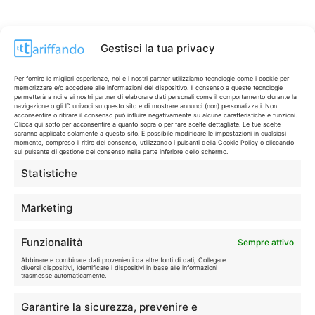
Gestisci la tua privacy
Per fornire le migliori esperienze, noi e i nostri partner utilizziamo tecnologie come i cookie per
memorizzare e/o accedere alle informazioni del dispositivo. Il consenso a queste tecnologie
permetterà a noi e ai nostri partner di elaborare dati personali come il comportamento durante la
navigazione o gli ID univoci su questo sito e di mostrare annunci (non) personalizzati. Non
acconsentire o ritirare il consenso può influire negativamente su alcune caratteristiche e funzioni.
Clicca qui sotto per acconsentire a quanto sopra o per fare scelte dettagliate. Le tue scelte
saranno applicate solamente a questo sito. È possibile modificare le impostazioni in qualsiasi
momento, compreso il ritiro del consenso, utilizzando i pulsanti della Cookie Policy o cliccando
sul pulsante di gestione del consenso nella parte inferiore dello schermo.
Statistiche
CONTI & CARTE
💳
I migliori conti gratuiti.
Marketing
TELEFONIA
📱
Funzionalità
Sempre attivo
Offerte, fibra e 5G.
Abbinare e combinare dati provenienti da altre fonti di dati, Collegare
diversi dispositivi, Identificare i dispositivi in base alle informazioni
trasmesse automaticamente.
GRANDI OFFERTE
🔥
Garantire la sicurezza, prevenire e
Le migliori occasioni oggi.