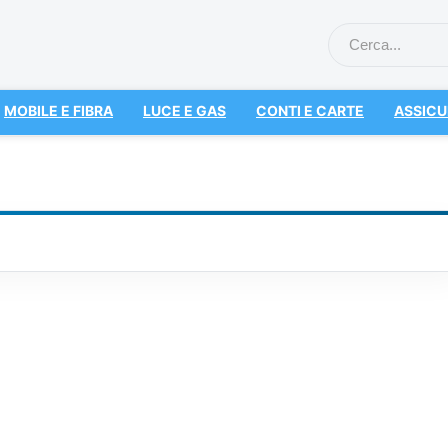
MOBILE E FIBRA
LUCE E GAS
CONTI E CARTE
ASSICU