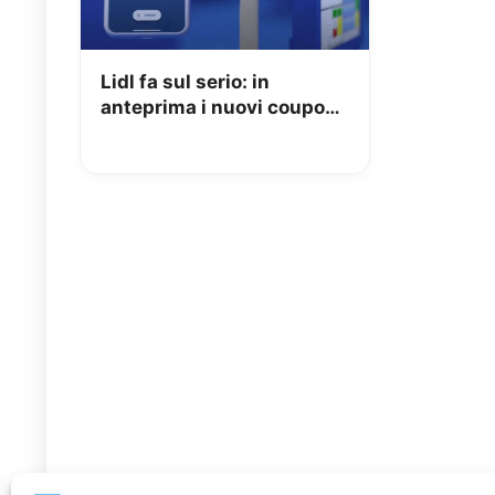
Lidl fa sul serio: in
anteprima i nuovi coupon
Plus