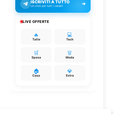
ISCRIVITI A TUTTO
➔
Un click per tutti i canali!
LIVE OFFERTE
🔥
💻
Tutte
Tech
🛒
👗
Spesa
Moda
🏠
💎
Casa
Extra