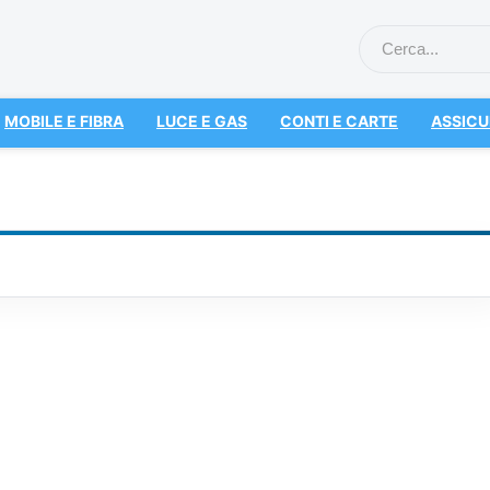
MOBILE E FIBRA
LUCE E GAS
CONTI E CARTE
ASSICU