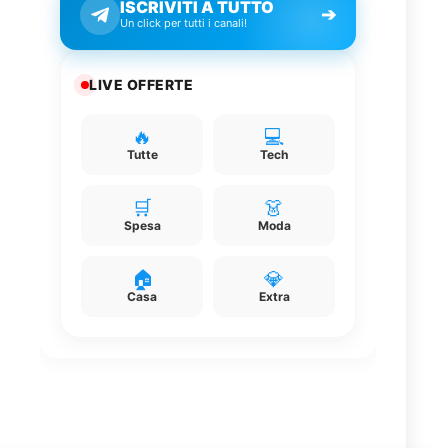
ISCRIVITI A TUTTO
➔
Un click per tutti i canali!
LIVE OFFERTE
🔥
💻
Tutte
Tech
🛒
👗
Spesa
Moda
🏠
💎
Casa
Extra