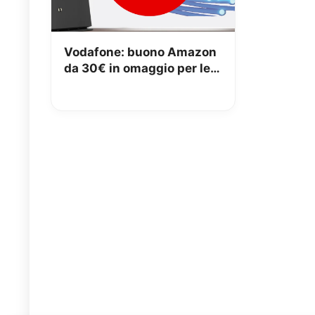
Vodafone: buono Amazon
da 30€ in omaggio per le
nuove attivazioni di
Internet Unlimited