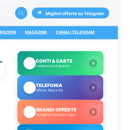
Migliori offerte su Telegram
RAZIONI
MAGAZINE
CANALI TELEGRAM
CONTI & CARTE
💳
I migliori conti gratuiti.
TELEFONIA
📱
Offerte, fibra e 5G.
GRANDI OFFERTE
🔥
Le migliori occasioni oggi.