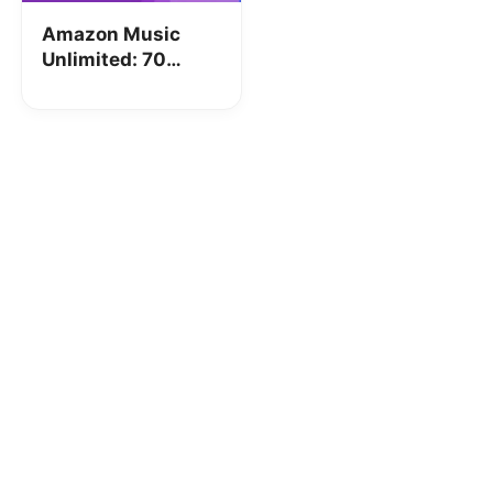
Amazon Music
Unlimited: 70
giorni GRATIS per
festeggiare
Sanremo