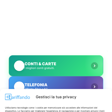
CONTI & CARTE
💳
I migliori conti gratuiti.
TELEFONIA
📱
Offerte, fibra e 5G.
Gestisci la tua privacy
GRANDI OFFERTE
🔥
Utilizziamo tecnologie come i cookie per memorizzare e/o accedere alle informazioni del
Le migliori occasioni oggi.
dispositivo. Lo facciamo per migliorare l'esperienza di navigazione e per mostrare annunci (non)