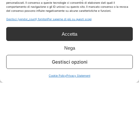
personalizzati. Il consenso a queste tecnologie ci consentirà di elaborare dati quali il
comportamento di navigazione o gli ID univoci su questo sito. Il mancato consenso o la revoca
del consenso possono influire negativamente su alcune caratteristiche e funzioni.
ISCRIVITI A TUTTO
➔
Gestisci {vendor_count} fornitori
Per saperne di più su questi scopi
Un click per tutti i canali!
Accetta
LIVE OFFERTE
Nega
🔥
💻
Gestisci opzioni
Tutte
Tech
Cookie Policy
Privacy Statement
🛒
👗
Spesa
Moda
🏠
💎
Casa
Extra