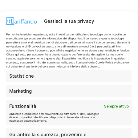
Gestisci la tua privacy
Per fornire le migliori esperienze, noi e i nostri partner utilizziamo tecnologie come i cookie per
memorizzare e/o accedere alle informazioni del dispositivo. Il consenso a queste tecnologie
permetterà a noi e ai nostri partner di elaborare dati personali come il comportamento durante la
navigazione o gli ID univoci su questo sito e di mostrare annunci (non) personalizzati. Non
acconsentire o ritirare il consenso può influire negativamente su alcune caratteristiche e funzioni.
Clicca qui sotto per acconsentire a quanto sopra o per fare scelte dettagliate. Le tue scelte
saranno applicate solamente a questo sito. È possibile modificare le impostazioni in qualsiasi
momento, compreso il ritiro del consenso, utilizzando i pulsanti della Cookie Policy o cliccando
sul pulsante di gestione del consenso nella parte inferiore dello schermo.
Statistiche
CONTI & CARTE
💳
I migliori conti gratuiti.
Marketing
TELEFONIA
📱
Funzionalità
Sempre attivo
Offerte, fibra e 5G.
Abbinare e combinare dati provenienti da altre fonti di dati, Collegare
diversi dispositivi, Identificare i dispositivi in base alle informazioni
trasmesse automaticamente.
GRANDI OFFERTE
🔥
Garantire la sicurezza, prevenire e
Le migliori occasioni oggi.