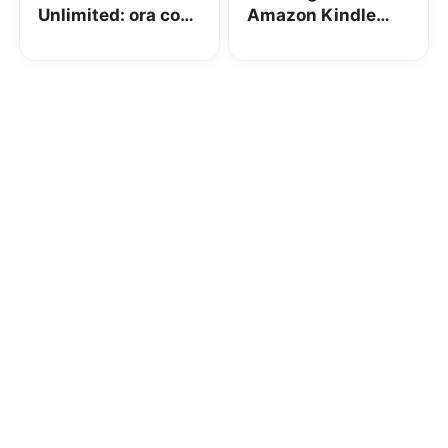
Unlimited: ora con
Amazon Kindle
3 mesi GRATIS!
Unlimited con
Vodafone Happy