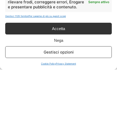
rilevare frodi, correggere errori, Erogare
Sempre attivo
e presentare pubblicità e contenuto.
ISCRIVITI A TUTTO
➔
Gestisci 1129 fornitori
Per saperne di più su questi scopi
Un click per tutti i canali!
Accetta
LIVE OFFERTE
Nega
🔥
💻
Gestisci opzioni
Tutte
Tech
Cookie Policy
Privacy Statement
🛒
👗
Spesa
Moda
🏠
💎
Casa
Extra