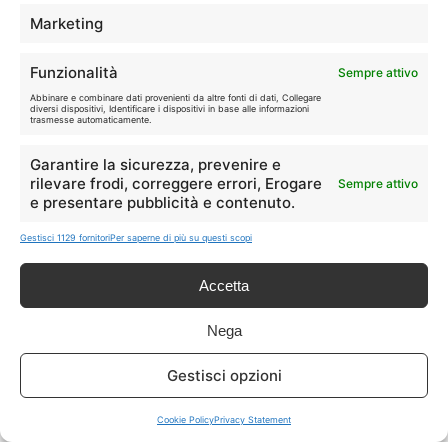
TELEFONIA
📱
Marketing
Offerte, fibra e 5G.
Funzionalità
Sempre attivo
GRANDI OFFERTE
Abbinare e combinare dati provenienti da altre fonti di dati, Collegare
🔥
diversi dispositivi, Identificare i dispositivi in base alle informazioni
Le migliori occasioni oggi.
trasmesse automaticamente.
Garantire la sicurezza, prevenire e
ISCRIVITI A TUTTO
➔
rilevare frodi, correggere errori, Erogare
Sempre attivo
Un click per tutti i canali!
e presentare pubblicità e contenuto.
Gestisci 1129 fornitori
Per saperne di più su questi scopi
LIVE OFFERTE
Accetta
🔥
💻
Tutte
Tech
Nega
🛒
👗
Gestisci opzioni
Spesa
Moda
Cookie Policy
Privacy Statement
🏠
💎