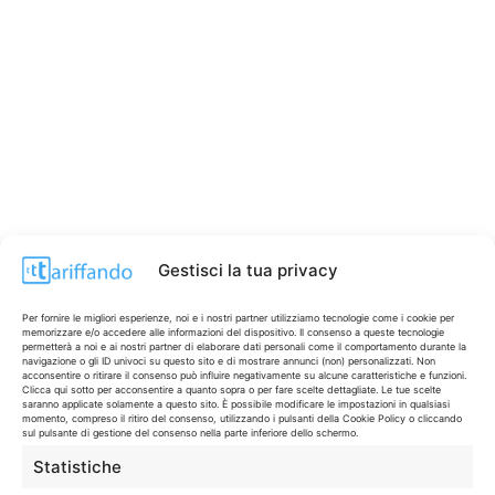
Gestisci la tua privacy
Per fornire le migliori esperienze, noi e i nostri partner utilizziamo tecnologie come i cookie per
memorizzare e/o accedere alle informazioni del dispositivo. Il consenso a queste tecnologie
permetterà a noi e ai nostri partner di elaborare dati personali come il comportamento durante la
navigazione o gli ID univoci su questo sito e di mostrare annunci (non) personalizzati. Non
acconsentire o ritirare il consenso può influire negativamente su alcune caratteristiche e funzioni.
Clicca qui sotto per acconsentire a quanto sopra o per fare scelte dettagliate. Le tue scelte
saranno applicate solamente a questo sito. È possibile modificare le impostazioni in qualsiasi
CONTI & CARTE
💳
momento, compreso il ritiro del consenso, utilizzando i pulsanti della Cookie Policy o cliccando
sul pulsante di gestione del consenso nella parte inferiore dello schermo.
I migliori conti gratuiti.
Statistiche