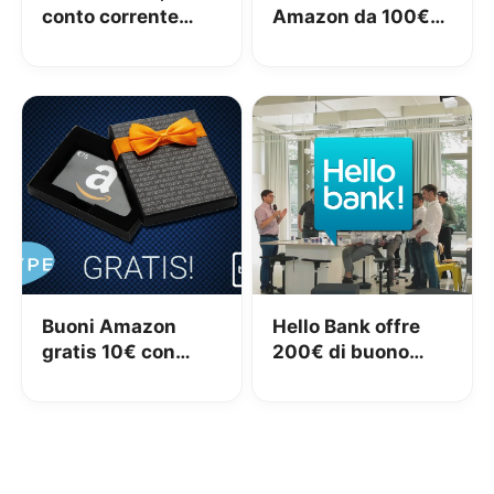
conto corrente
Amazon da 100€
online con 50€
con Conto
Amazon GRATIS
Corrente Arancio
Buoni Amazon
Hello Bank offre
gratis 10€ con
200€ di buono
Hype
Amazon gratis!