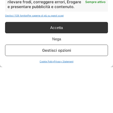
rilevare frodi, correggere errori, Erogare
Sempre attivo
e presentare pubblicità e contenuto.
ISCRIVITI A TUTTO
➔
Gestisci 1129 fornitori
Per saperne di più su questi scopi
Un click per tutti i canali!
Accetta
LIVE OFFERTE
Nega
🔥
💻
Gestisci opzioni
Tutte
Tech
Cookie Policy
Privacy Statement
🛒
👗
Spesa
Moda
🏠
💎
Casa
Extra