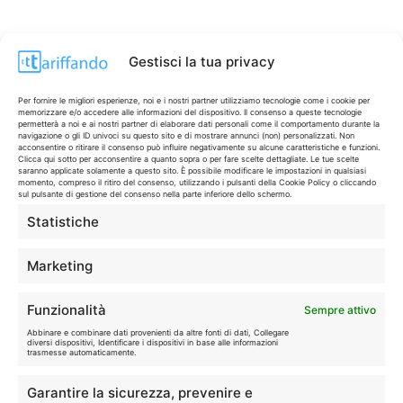
Gestisci la tua privacy
Per fornire le migliori esperienze, noi e i nostri partner utilizziamo tecnologie come i cookie per
memorizzare e/o accedere alle informazioni del dispositivo. Il consenso a queste tecnologie
permetterà a noi e ai nostri partner di elaborare dati personali come il comportamento durante la
navigazione o gli ID univoci su questo sito e di mostrare annunci (non) personalizzati. Non
acconsentire o ritirare il consenso può influire negativamente su alcune caratteristiche e funzioni.
Clicca qui sotto per acconsentire a quanto sopra o per fare scelte dettagliate. Le tue scelte
saranno applicate solamente a questo sito. È possibile modificare le impostazioni in qualsiasi
momento, compreso il ritiro del consenso, utilizzando i pulsanti della Cookie Policy o cliccando
sul pulsante di gestione del consenso nella parte inferiore dello schermo.
Statistiche
CONTI & CARTE
💳
I migliori conti gratuiti.
Marketing
TELEFONIA
📱
Funzionalità
Sempre attivo
Offerte, fibra e 5G.
Abbinare e combinare dati provenienti da altre fonti di dati, Collegare
diversi dispositivi, Identificare i dispositivi in base alle informazioni
trasmesse automaticamente.
GRANDI OFFERTE
🔥
Garantire la sicurezza, prevenire e
Le migliori occasioni oggi.