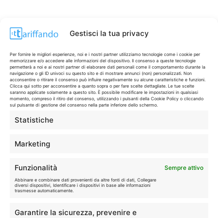
Gestisci la tua privacy
Per fornire le migliori esperienze, noi e i nostri partner utilizziamo tecnologie come i cookie per
memorizzare e/o accedere alle informazioni del dispositivo. Il consenso a queste tecnologie
permetterà a noi e ai nostri partner di elaborare dati personali come il comportamento durante la
navigazione o gli ID univoci su questo sito e di mostrare annunci (non) personalizzati. Non
acconsentire o ritirare il consenso può influire negativamente su alcune caratteristiche e funzioni.
Clicca qui sotto per acconsentire a quanto sopra o per fare scelte dettagliate. Le tue scelte
saranno applicate solamente a questo sito. È possibile modificare le impostazioni in qualsiasi
momento, compreso il ritiro del consenso, utilizzando i pulsanti della Cookie Policy o cliccando
sul pulsante di gestione del consenso nella parte inferiore dello schermo.
Statistiche
CONTI & CARTE
💳
I migliori conti gratuiti.
Marketing
TELEFONIA
📱
Funzionalità
Sempre attivo
Offerte, fibra e 5G.
Abbinare e combinare dati provenienti da altre fonti di dati, Collegare
diversi dispositivi, Identificare i dispositivi in base alle informazioni
trasmesse automaticamente.
GRANDI OFFERTE
🔥
Garantire la sicurezza, prevenire e
Le migliori occasioni oggi.