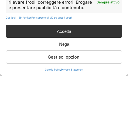
rilevare frodi, correggere errori, Erogare
Sempre attivo
e presentare pubblicità e contenuto.
ISCRIVITI A TUTTO
➔
Gestisci 1129 fornitori
Per saperne di più su questi scopi
Un click per tutti i canali!
Accetta
LIVE OFFERTE
Nega
🔥
💻
Gestisci opzioni
Tutte
Tech
Cookie Policy
Privacy Statement
🛒
👗
Spesa
Moda
🏠
💎
Casa
Extra