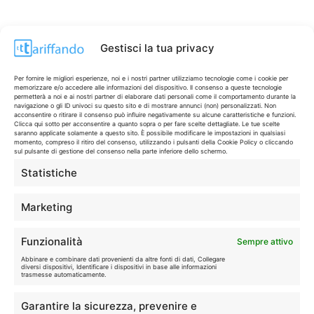
Gestisci la tua privacy
Per fornire le migliori esperienze, noi e i nostri partner utilizziamo tecnologie come i cookie per
memorizzare e/o accedere alle informazioni del dispositivo. Il consenso a queste tecnologie
permetterà a noi e ai nostri partner di elaborare dati personali come il comportamento durante la
navigazione o gli ID univoci su questo sito e di mostrare annunci (non) personalizzati. Non
acconsentire o ritirare il consenso può influire negativamente su alcune caratteristiche e funzioni.
Clicca qui sotto per acconsentire a quanto sopra o per fare scelte dettagliate. Le tue scelte
saranno applicate solamente a questo sito. È possibile modificare le impostazioni in qualsiasi
momento, compreso il ritiro del consenso, utilizzando i pulsanti della Cookie Policy o cliccando
sul pulsante di gestione del consenso nella parte inferiore dello schermo.
Statistiche
CONTI & CARTE
💳
I migliori conti gratuiti.
Marketing
TELEFONIA
📱
Funzionalità
Sempre attivo
Offerte, fibra e 5G.
Abbinare e combinare dati provenienti da altre fonti di dati, Collegare
diversi dispositivi, Identificare i dispositivi in base alle informazioni
trasmesse automaticamente.
GRANDI OFFERTE
🔥
Garantire la sicurezza, prevenire e
Le migliori occasioni oggi.