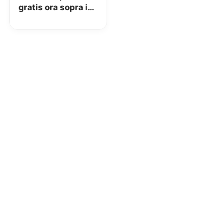
gratis ora sopra i
29€! Attivate
gratis la prova di
Prime!