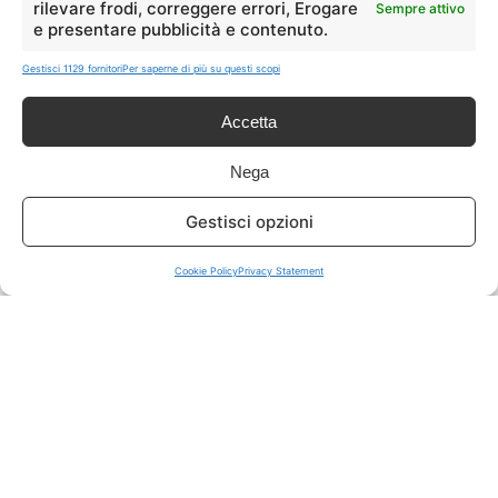
rilevare frodi, correggere errori, Erogare
Sempre attivo
e presentare pubblicità e contenuto.
ISCRIVITI A TUTTO
➔
Gestisci 1129 fornitori
Per saperne di più su questi scopi
Un click per tutti i canali!
Accetta
LIVE OFFERTE
Nega
🔥
💻
Gestisci opzioni
Tutte
Tech
Cookie Policy
Privacy Statement
🛒
👗
Spesa
Moda
🏠
💎
Casa
Extra