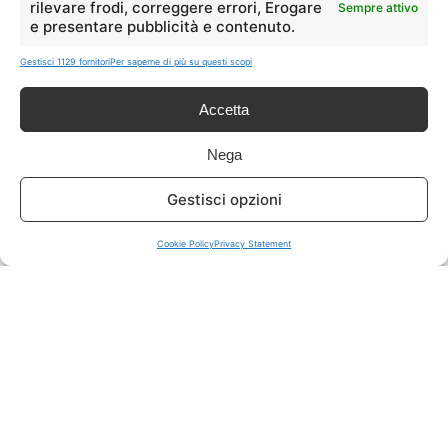
rilevare frodi, correggere errori, Erogare
Sempre attivo
e presentare pubblicità e contenuto.
ISCRIVITI A TUTTO
➔
Gestisci 1129 fornitori
Per saperne di più su questi scopi
Un click per tutti i canali!
Accetta
LIVE OFFERTE
Nega
🔥
💻
Gestisci opzioni
Tutte
Tech
Cookie Policy
Privacy Statement
🛒
👗
Spesa
Moda
🏠
💎
Casa
Extra