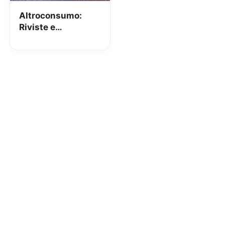
Altroconsumo:
Riviste e
smartphone
Android in
omaggio!