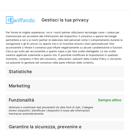
Gestisci la tua privacy
Per fornire le migliori esperienze, noi e i nostri partner utilizziamo tecnologie come i cookie per
memorizzare e/o accedere alle informazioni del dispositivo. Il consenso a queste tecnologie
permetterà a noi e ai nostri partner di elaborare dati personali come il comportamento durante la
navigazione o gli ID univoci su questo sito e di mostrare annunci (non) personalizzati. Non
acconsentire o ritirare il consenso può influire negativamente su alcune caratteristiche e funzioni.
Clicca qui sotto per acconsentire a quanto sopra o per fare scelte dettagliate. Le tue scelte
saranno applicate solamente a questo sito. È possibile modificare le impostazioni in qualsiasi
momento, compreso il ritiro del consenso, utilizzando i pulsanti della Cookie Policy o cliccando
sul pulsante di gestione del consenso nella parte inferiore dello schermo.
Statistiche
CONTI & CARTE
💳
I migliori conti gratuiti.
Marketing
TELEFONIA
📱
Funzionalità
Sempre attivo
Offerte, fibra e 5G.
Abbinare e combinare dati provenienti da altre fonti di dati, Collegare
diversi dispositivi, Identificare i dispositivi in base alle informazioni
trasmesse automaticamente.
GRANDI OFFERTE
🔥
Garantire la sicurezza, prevenire e
Le migliori occasioni oggi.