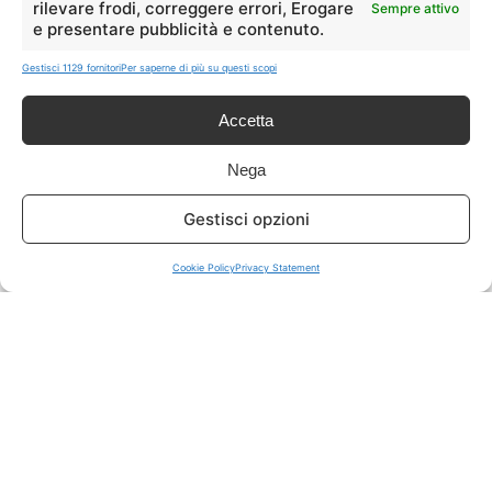
rilevare frodi, correggere errori, Erogare
Sempre attivo
e presentare pubblicità e contenuto.
ISCRIVITI A TUTTO
➔
Gestisci 1129 fornitori
Per saperne di più su questi scopi
Un click per tutti i canali!
Accetta
LIVE OFFERTE
Nega
🔥
💻
Gestisci opzioni
Tutte
Tech
Cookie Policy
Privacy Statement
🛒
👗
Spesa
Moda
🏠
💎
Casa
Extra