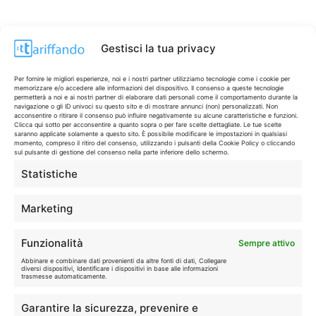
Gestisci la tua privacy
Per fornire le migliori esperienze, noi e i nostri partner utilizziamo tecnologie come i cookie per
memorizzare e/o accedere alle informazioni del dispositivo. Il consenso a queste tecnologie
permetterà a noi e ai nostri partner di elaborare dati personali come il comportamento durante la
navigazione o gli ID univoci su questo sito e di mostrare annunci (non) personalizzati. Non
acconsentire o ritirare il consenso può influire negativamente su alcune caratteristiche e funzioni.
Clicca qui sotto per acconsentire a quanto sopra o per fare scelte dettagliate. Le tue scelte
saranno applicate solamente a questo sito. È possibile modificare le impostazioni in qualsiasi
momento, compreso il ritiro del consenso, utilizzando i pulsanti della Cookie Policy o cliccando
sul pulsante di gestione del consenso nella parte inferiore dello schermo.
Statistiche
CONTI & CARTE
💳
I migliori conti gratuiti.
Marketing
TELEFONIA
📱
Funzionalità
Sempre attivo
Offerte, fibra e 5G.
Abbinare e combinare dati provenienti da altre fonti di dati, Collegare
diversi dispositivi, Identificare i dispositivi in base alle informazioni
trasmesse automaticamente.
GRANDI OFFERTE
🔥
Garantire la sicurezza, prevenire e
Le migliori occasioni oggi.