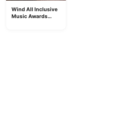
Wind All Inclusive
Music Awards
Edition: 1000
minuti, 500 SMS e
20GB a 10€ al
mese