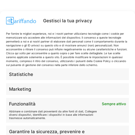
Gestisci la tua privacy
Per fornire le migliori esperienze, noi e i nostri partner utilizziamo tecnologie come i cookie per
memorizzare e/o accedere alle informazioni del dispositivo. Il consenso a queste tecnologie
permetterà a noi e ai nostri partner di elaborare dati personali come il comportamento durante la
navigazione o gli ID univoci su questo sito e di mostrare annunci (non) personalizzati. Non
acconsentire o ritirare il consenso può influire negativamente su alcune caratteristiche e funzioni.
Clicca qui sotto per acconsentire a quanto sopra o per fare scelte dettagliate. Le tue scelte
saranno applicate solamente a questo sito. È possibile modificare le impostazioni in qualsiasi
momento, compreso il ritiro del consenso, utilizzando i pulsanti della Cookie Policy o cliccando
sul pulsante di gestione del consenso nella parte inferiore dello schermo.
Statistiche
CONTI & CARTE
💳
I migliori conti gratuiti.
Marketing
TELEFONIA
📱
Funzionalità
Sempre attivo
Offerte, fibra e 5G.
Abbinare e combinare dati provenienti da altre fonti di dati, Collegare
diversi dispositivi, Identificare i dispositivi in base alle informazioni
trasmesse automaticamente.
GRANDI OFFERTE
🔥
Garantire la sicurezza, prevenire e
Le migliori occasioni oggi.