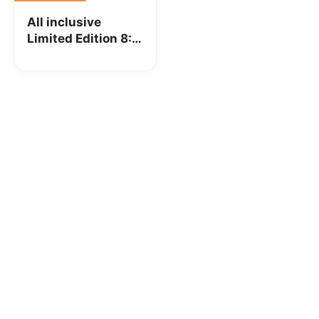
All inclusive
Limited Edition 8:
500 minuti,
100SMS e 5GB a
8€