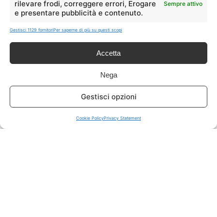
rilevare frodi, correggere errori, Erogare
Sempre attivo
e presentare pubblicità e contenuto.
ISCRIVITI A TUTTO
➔
Gestisci 1129 fornitori
Per saperne di più su questi scopi
Un click per tutti i canali!
Accetta
LIVE OFFERTE
Nega
🔥
💻
Gestisci opzioni
Tutte
Tech
Cookie Policy
Privacy Statement
🛒
👗
Spesa
Moda
🏠
💎
Casa
Extra