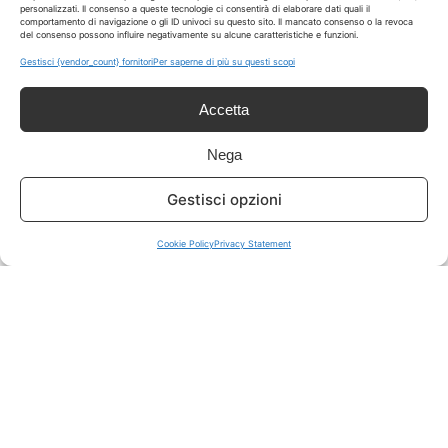
personalizzati. Il consenso a queste tecnologie ci consentirà di elaborare dati quali il
comportamento di navigazione o gli ID univoci su questo sito. Il mancato consenso o la revoca
del consenso possono influire negativamente su alcune caratteristiche e funzioni.
ISCRIVITI A TUTTO
➔
Gestisci {vendor_count} fornitori
Per saperne di più su questi scopi
Un click per tutti i canali!
Accetta
LIVE OFFERTE
Nega
🔥
💻
Gestisci opzioni
Tutte
Tech
Cookie Policy
Privacy Statement
🛒
👗
Spesa
Moda
🏠
💎
Casa
Extra