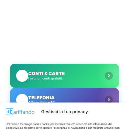
CONTI & CARTE
💳
I migliori conti gratuiti.
TELEFONIA
📱
Offerte, fibra e 5G.
Gestisci la tua privacy
GRANDI OFFERTE
🔥
Utilizziamo tecnologie come i cookie per memorizzare e/o accedere alle informazioni del
Le migliori occasioni oggi.
dispositivo. Lo facciamo per migliorare l'esperienza di navigazione e per mostrare annunci (non)