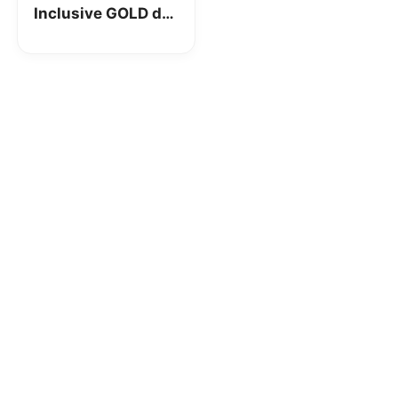
Inclusive GOLD di
Wind: 400 minuti
400 SMS e 5GB a
6€