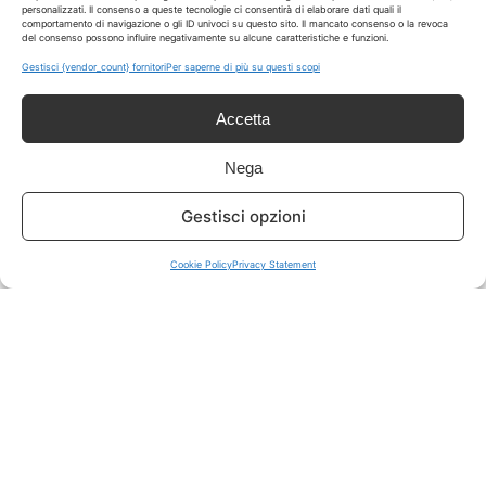
personalizzati. Il consenso a queste tecnologie ci consentirà di elaborare dati quali il
comportamento di navigazione o gli ID univoci su questo sito. Il mancato consenso o la revoca
del consenso possono influire negativamente su alcune caratteristiche e funzioni.
ISCRIVITI A TUTTO
➔
Gestisci {vendor_count} fornitori
Per saperne di più su questi scopi
Un click per tutti i canali!
Accetta
LIVE OFFERTE
Nega
🔥
💻
Gestisci opzioni
Tutte
Tech
Cookie Policy
Privacy Statement
🛒
👗
Spesa
Moda
🏠
💎
Casa
Extra