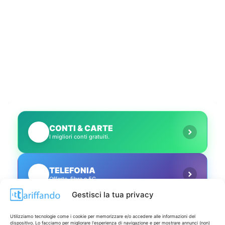
CONTI & CARTE
💳
I migliori conti gratuiti.
TELEFONIA
📱
Offerte, fibra e 5G.
Gestisci la tua privacy
GRANDI OFFERTE
🔥
Utilizziamo tecnologie come i cookie per memorizzare e/o accedere alle informazioni del
Le migliori occasioni oggi.
dispositivo. Lo facciamo per migliorare l'esperienza di navigazione e per mostrare annunci (non)