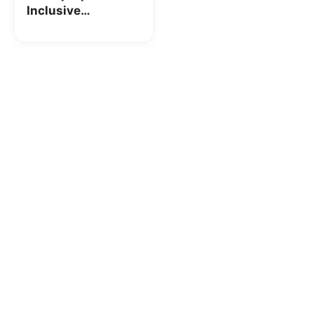
Inclusive
Celebration 30:
domani un’ offerta
speciale solo on-
line