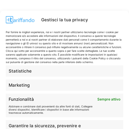
Gestisci la tua privacy
Per fornire le migliori esperienze, noi e i nostri partner utilizziamo tecnologie come i cookie per
memorizzare e/o accedere alle informazioni del dispositivo. Il consenso a queste tecnologie
permetterà a noi e ai nostri partner di elaborare dati personali come il comportamento durante la
navigazione o gli ID univoci su questo sito e di mostrare annunci (non) personalizzati. Non
acconsentire o ritirare il consenso può influire negativamente su alcune caratteristiche e funzioni.
Clicca qui sotto per acconsentire a quanto sopra o per fare scelte dettagliate. Le tue scelte
saranno applicate solamente a questo sito. È possibile modificare le impostazioni in qualsiasi
momento, compreso il ritiro del consenso, utilizzando i pulsanti della Cookie Policy o cliccando
sul pulsante di gestione del consenso nella parte inferiore dello schermo.
Statistiche
CONTI & CARTE
💳
I migliori conti gratuiti.
Marketing
TELEFONIA
📱
Funzionalità
Sempre attivo
Offerte, fibra e 5G.
Abbinare e combinare dati provenienti da altre fonti di dati, Collegare
diversi dispositivi, Identificare i dispositivi in base alle informazioni
trasmesse automaticamente.
GRANDI OFFERTE
🔥
Garantire la sicurezza, prevenire e
Le migliori occasioni oggi.