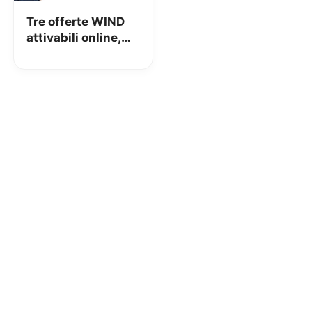
Tre offerte WIND
attivabili online,
tra cui ALL
Inclusive 1000
Limited Edition!