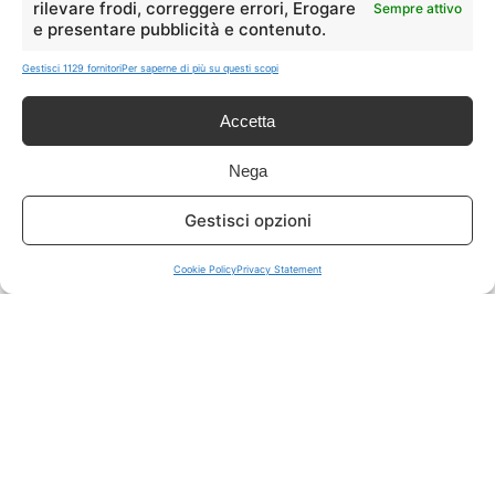
rilevare frodi, correggere errori, Erogare
Sempre attivo
e presentare pubblicità e contenuto.
ISCRIVITI A TUTTO
➔
Gestisci 1129 fornitori
Per saperne di più su questi scopi
Un click per tutti i canali!
Accetta
LIVE OFFERTE
Nega
🔥
💻
Gestisci opzioni
Tutte
Tech
Cookie Policy
Privacy Statement
🛒
👗
Spesa
Moda
🏠
💎
Casa
Extra