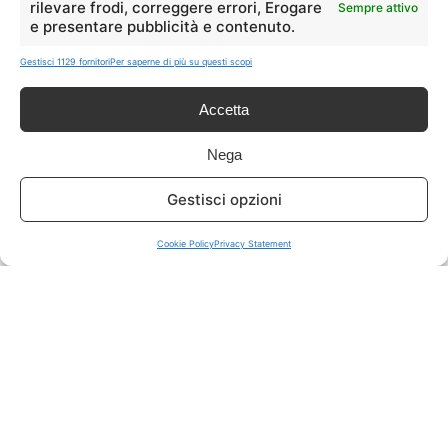
rilevare frodi, correggere errori, Erogare
Sempre attivo
e presentare pubblicità e contenuto.
ISCRIVITI A TUTTO
➔
Gestisci 1129 fornitori
Per saperne di più su questi scopi
Un click per tutti i canali!
Accetta
LIVE OFFERTE
Nega
🔥
💻
Gestisci opzioni
Tutte
Tech
Cookie Policy
Privacy Statement
🛒
👗
Spesa
Moda
🏠
💎
Casa
Extra