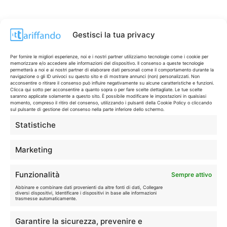
Gestisci la tua privacy
Per fornire le migliori esperienze, noi e i nostri partner utilizziamo tecnologie come i cookie per
memorizzare e/o accedere alle informazioni del dispositivo. Il consenso a queste tecnologie
permetterà a noi e ai nostri partner di elaborare dati personali come il comportamento durante la
navigazione o gli ID univoci su questo sito e di mostrare annunci (non) personalizzati. Non
acconsentire o ritirare il consenso può influire negativamente su alcune caratteristiche e funzioni.
Clicca qui sotto per acconsentire a quanto sopra o per fare scelte dettagliate. Le tue scelte
saranno applicate solamente a questo sito. È possibile modificare le impostazioni in qualsiasi
momento, compreso il ritiro del consenso, utilizzando i pulsanti della Cookie Policy o cliccando
sul pulsante di gestione del consenso nella parte inferiore dello schermo.
Statistiche
CONTI & CARTE
💳
I migliori conti gratuiti.
Marketing
TELEFONIA
📱
Funzionalità
Sempre attivo
Offerte, fibra e 5G.
Abbinare e combinare dati provenienti da altre fonti di dati, Collegare
diversi dispositivi, Identificare i dispositivi in base alle informazioni
trasmesse automaticamente.
GRANDI OFFERTE
🔥
Garantire la sicurezza, prevenire e
Le migliori occasioni oggi.