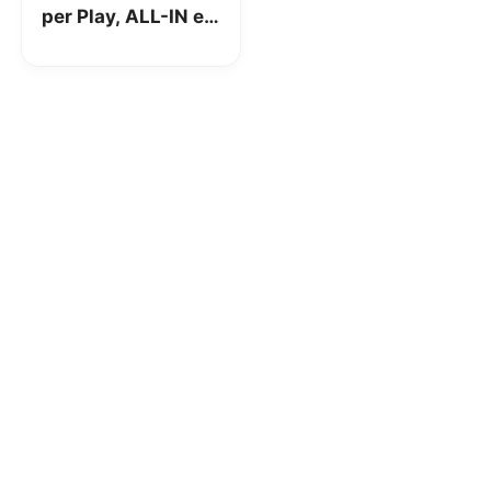
per Play, ALL-IN e
Free Power, ma
aumentano i costi