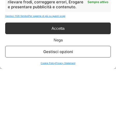
rilevare frodi, correggere errori, Erogare
Sempre attivo
e presentare pubblicità e contenuto.
ISCRIVITI A TUTTO
➔
Gestisci 1129 fornitori
Per saperne di più su questi scopi
Un click per tutti i canali!
Accetta
LIVE OFFERTE
Nega
🔥
💻
Gestisci opzioni
Tutte
Tech
Cookie Policy
Privacy Statement
🛒
👗
Spesa
Moda
🏠
💎
Casa
Extra