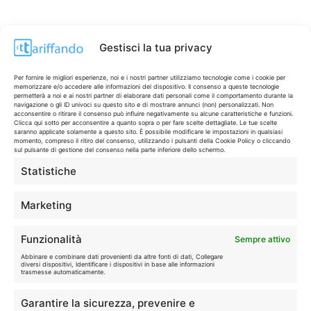
Gestisci la tua privacy
Per fornire le migliori esperienze, noi e i nostri partner utilizziamo tecnologie come i cookie per
memorizzare e/o accedere alle informazioni del dispositivo. Il consenso a queste tecnologie
permetterà a noi e ai nostri partner di elaborare dati personali come il comportamento durante la
navigazione o gli ID univoci su questo sito e di mostrare annunci (non) personalizzati. Non
acconsentire o ritirare il consenso può influire negativamente su alcune caratteristiche e funzioni.
Clicca qui sotto per acconsentire a quanto sopra o per fare scelte dettagliate. Le tue scelte
saranno applicate solamente a questo sito. È possibile modificare le impostazioni in qualsiasi
momento, compreso il ritiro del consenso, utilizzando i pulsanti della Cookie Policy o cliccando
sul pulsante di gestione del consenso nella parte inferiore dello schermo.
Statistiche
CONTI & CARTE
💳
I migliori conti gratuiti.
Marketing
TELEFONIA
📱
Funzionalità
Sempre attivo
Offerte, fibra e 5G.
Abbinare e combinare dati provenienti da altre fonti di dati, Collegare
diversi dispositivi, Identificare i dispositivi in base alle informazioni
trasmesse automaticamente.
GRANDI OFFERTE
🔥
Garantire la sicurezza, prevenire e
Le migliori occasioni oggi.