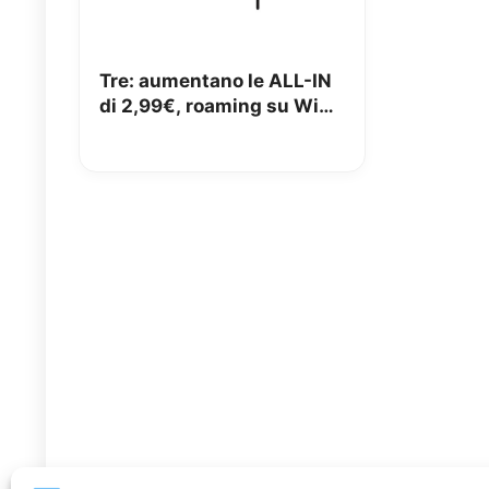
Tre: aumentano le ALL-IN
di 2,99€, roaming su Wind
e rinnovi ogni 28 giorni!