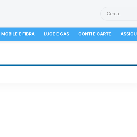
MOBILE E FIBRA
LUCE E GAS
CONTI E CARTE
ASSICU