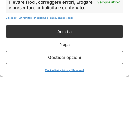
rilevare frodi, correggere errori, Erogare
Sempre attivo
e presentare pubblicità e contenuto.
ISCRIVITI A TUTTO
➔
Gestisci 1129 fornitori
Per saperne di più su questi scopi
Un click per tutti i canali!
Accetta
LIVE OFFERTE
Nega
🔥
💻
Gestisci opzioni
Tutte
Tech
Cookie Policy
Privacy Statement
🛒
👗
Spesa
Moda
🏠
💎
Casa
Extra