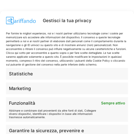
Gestisci la tua privacy
Per fornire le migliori esperienze, noi e i nostri partner utilizziamo tecnologie come i cookie per
memorizzare e/o accedere alle informazioni del dispositivo. Il consenso a queste tecnologie
permetterà a noi e ai nostri partner di elaborare dati personali come il comportamento durante la
navigazione o gli ID univoci su questo sito e di mostrare annunci (non) personalizzati. Non
acconsentire o ritirare il consenso può influire negativamente su alcune caratteristiche e funzioni.
Clicca qui sotto per acconsentire a quanto sopra o per fare scelte dettagliate. Le tue scelte
saranno applicate solamente a questo sito. È possibile modificare le impostazioni in qualsiasi
momento, compreso il ritiro del consenso, utilizzando i pulsanti della Cookie Policy o cliccando
sul pulsante di gestione del consenso nella parte inferiore dello schermo.
Statistiche
CONTI & CARTE
💳
I migliori conti gratuiti.
Marketing
TELEFONIA
📱
Funzionalità
Sempre attivo
Offerte, fibra e 5G.
Abbinare e combinare dati provenienti da altre fonti di dati, Collegare
diversi dispositivi, Identificare i dispositivi in base alle informazioni
trasmesse automaticamente.
GRANDI OFFERTE
🔥
Garantire la sicurezza, prevenire e
Le migliori occasioni oggi.