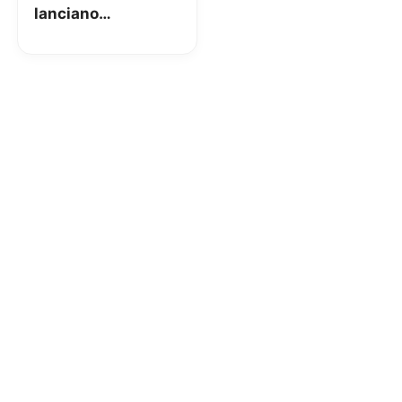
lanciano
“DreamLab”
un’APP che
accelera la ricerca
sul cancro