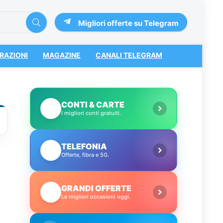
Migliori offerte su Telegram
RAZIONI
MAGAZINE
CANALI TELEGRAM
CONTI & CARTE
💳
I migliori conti gratuiti.
TELEFONIA
📱
Offerte, fibra e 5G.
GRANDI OFFERTE
🔥
Le migliori occasioni oggi.