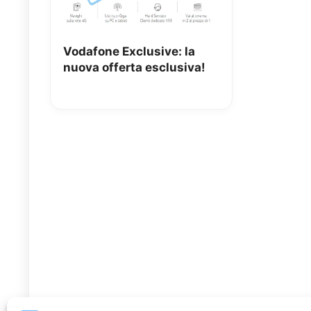
Vodafone Exclusive: la
nuova offerta esclusiva!