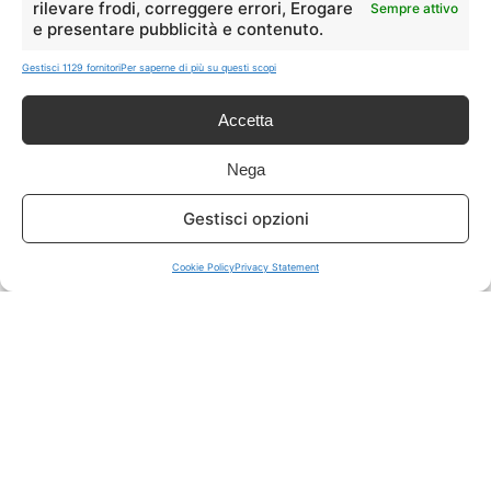
rilevare frodi, correggere errori, Erogare
Sempre attivo
e presentare pubblicità e contenuto.
ISCRIVITI A TUTTO
➔
Gestisci 1129 fornitori
Per saperne di più su questi scopi
Un click per tutti i canali!
Accetta
LIVE OFFERTE
Nega
🔥
💻
Gestisci opzioni
Tutte
Tech
Cookie Policy
Privacy Statement
🛒
👗
Spesa
Moda
🏠
💎
Casa
Extra