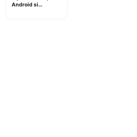
Android si
aggiorna: grossa
novità!