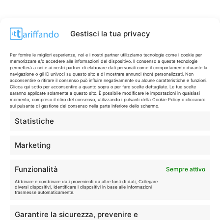
Gestisci la tua privacy
Per fornire le migliori esperienze, noi e i nostri partner utilizziamo tecnologie come i cookie per
memorizzare e/o accedere alle informazioni del dispositivo. Il consenso a queste tecnologie
permetterà a noi e ai nostri partner di elaborare dati personali come il comportamento durante la
navigazione o gli ID univoci su questo sito e di mostrare annunci (non) personalizzati. Non
acconsentire o ritirare il consenso può influire negativamente su alcune caratteristiche e funzioni.
Clicca qui sotto per acconsentire a quanto sopra o per fare scelte dettagliate. Le tue scelte
saranno applicate solamente a questo sito. È possibile modificare le impostazioni in qualsiasi
momento, compreso il ritiro del consenso, utilizzando i pulsanti della Cookie Policy o cliccando
sul pulsante di gestione del consenso nella parte inferiore dello schermo.
Statistiche
CONTI & CARTE
💳
I migliori conti gratuiti.
Marketing
TELEFONIA
📱
Funzionalità
Sempre attivo
Offerte, fibra e 5G.
Abbinare e combinare dati provenienti da altre fonti di dati, Collegare
diversi dispositivi, Identificare i dispositivi in base alle informazioni
trasmesse automaticamente.
GRANDI OFFERTE
🔥
Garantire la sicurezza, prevenire e
Le migliori occasioni oggi.