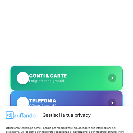
CONTI & CARTE
💳
I migliori conti gratuiti.
TELEFONIA
📱
Offerte, fibra e 5G.
Gestisci la tua privacy
GRANDI OFFERTE
🔥
Utilizziamo tecnologie come i cookie per memorizzare e/o accedere alle informazioni del
Le migliori occasioni oggi.
dispositivo. Lo facciamo per migliorare l'esperienza di navigazione e per mostrare annunci (non)