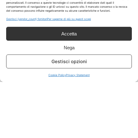
personalizzati. Il consenso a queste tecnologie ci consentirà di elaborare dati quali il
comportamento di navigazione o gli ID univoci su questo sito. Il mancato consenso o la revoca
del consenso possono influire negativamente su alcune caratteristiche e funzioni.
ISCRIVITI A TUTTO
➔
Gestisci {vendor_count} fornitori
Per saperne di più su questi scopi
Un click per tutti i canali!
Accetta
LIVE OFFERTE
Nega
🔥
💻
Gestisci opzioni
Tutte
Tech
Cookie Policy
Privacy Statement
🛒
👗
Spesa
Moda
🏠
💎
Casa
Extra