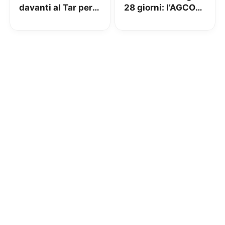
davanti al Tar per
28 giorni: l’AGCOM
presentare il
interviene
ricorso. Fastweb e
Vodafone grandi
assenti