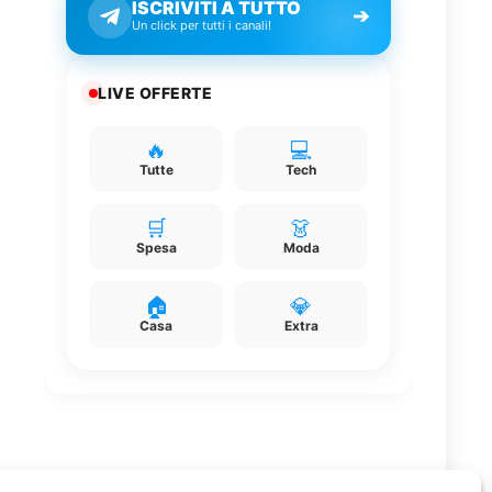
ISCRIVITI A TUTTO
➔
Un click per tutti i canali!
LIVE OFFERTE
🔥
💻
Tutte
Tech
🛒
👗
Spesa
Moda
🏠
💎
Casa
Extra