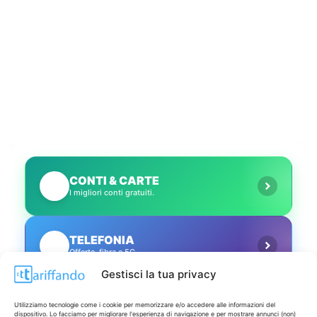
CONTI & CARTE
💳
I migliori conti gratuiti.
TELEFONIA
📱
Offerte, fibra e 5G.
Gestisci la tua privacy
GRANDI OFFERTE
🔥
Utilizziamo tecnologie come i cookie per memorizzare e/o accedere alle informazioni del
Le migliori occasioni oggi.
dispositivo. Lo facciamo per migliorare l'esperienza di navigazione e per mostrare annunci (non)