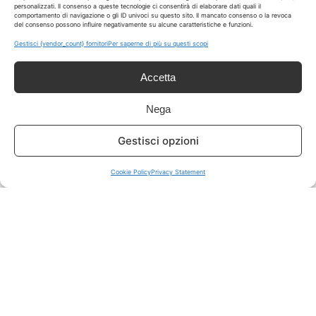
personalizzati. Il consenso a queste tecnologie ci consentirà di elaborare dati quali il
comportamento di navigazione o gli ID univoci su questo sito. Il mancato consenso o la revoca
del consenso possono influire negativamente su alcune caratteristiche e funzioni.
ISCRIVITI A TUTTO
➔
Gestisci {vendor_count} fornitori
Per saperne di più su questi scopi
Un click per tutti i canali!
Accetta
LIVE OFFERTE
Nega
🔥
💻
Gestisci opzioni
Tutte
Tech
Cookie Policy
Privacy Statement
🛒
👗
Spesa
Moda
🏠
💎
Casa
Extra