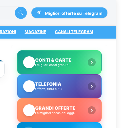
Migliori offerte su Telegram
RAZIONI
MAGAZINE
CANALI TELEGRAM
CONTI & CARTE
💳
I migliori conti gratuiti.
TELEFONIA
📱
Offerte, fibra e 5G.
GRANDI OFFERTE
🔥
Le migliori occasioni oggi.