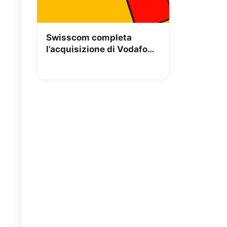
Swisscom completa
l’acquisizione di Vodafone
Italia: nasce Fastweb +
Vodafone, un leader
convergente sul mercato
italiano delle
telecomunicazioni