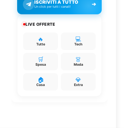
ISCRIVITI A TUTTO
➔
Un click per tutti i canali!
LIVE OFFERTE
🔥
💻
Tutte
Tech
🛒
👗
Spesa
Moda
🏠
💎
Casa
Extra