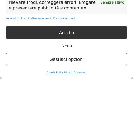
rilevare frodi, correggere errori, Erogare
Sempre attivo
e presentare pubblicità e contenuto.
ISCRIVITI A TUTTO
➔
Gestisci 1129 fornitori
Per saperne di più su questi scopi
Un click per tutti i canali!
Accetta
LIVE OFFERTE
Nega
🔥
💻
Gestisci opzioni
Tutte
Tech
Cookie Policy
Privacy Statement
🛒
👗
Spesa
Moda
🏠
💎
Casa
Extra