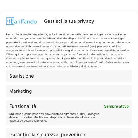
Gestisci la tua privacy
Per fornire le migliori esperienze, noi e i nostri partner utilizziamo tecnologie come i cookie per
memorizzare e/o accedere alle informazioni del dispositivo. Il consenso a queste tecnologie
permetterà a noi e ai nostri partner di elaborare dati personali come il comportamento durante la
navigazione o gli ID univoci su questo sito e di mostrare annunci (non) personalizzati. Non
acconsentire o ritirare il consenso può influire negativamente su alcune caratteristiche e funzioni.
Clicca qui sotto per acconsentire a quanto sopra o per fare scelte dettagliate. Le tue scelte
saranno applicate solamente a questo sito. È possibile modificare le impostazioni in qualsiasi
momento, compreso il ritiro del consenso, utilizzando i pulsanti della Cookie Policy o cliccando
sul pulsante di gestione del consenso nella parte inferiore dello schermo.
Statistiche
CONTI & CARTE
💳
I migliori conti gratuiti.
Marketing
TELEFONIA
📱
Funzionalità
Sempre attivo
Offerte, fibra e 5G.
Abbinare e combinare dati provenienti da altre fonti di dati, Collegare
diversi dispositivi, Identificare i dispositivi in base alle informazioni
trasmesse automaticamente.
GRANDI OFFERTE
🔥
Garantire la sicurezza, prevenire e
Le migliori occasioni oggi.