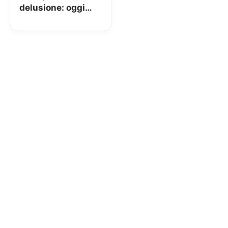
delusione: oggi
internet illimitato,
ma velocità
limitata a 3 Mega