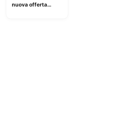
nuova offerta
Vodafone che offre
5GB in 4G più
modem Wi-Fi a
59€