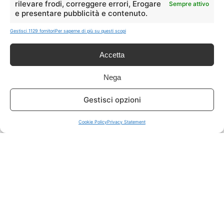
rilevare frodi, correggere errori, Erogare
Sempre attivo
e presentare pubblicità e contenuto.
ISCRIVITI A TUTTO
➔
Gestisci 1129 fornitori
Per saperne di più su questi scopi
Un click per tutti i canali!
Accetta
LIVE OFFERTE
Nega
🔥
💻
Gestisci opzioni
Tutte
Tech
Cookie Policy
Privacy Statement
🛒
👗
Spesa
Moda
🏠
💎
Casa
Extra