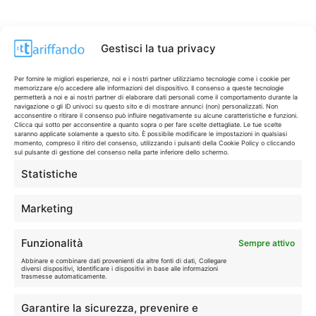
Gestisci la tua privacy
Per fornire le migliori esperienze, noi e i nostri partner utilizziamo tecnologie come i cookie per
memorizzare e/o accedere alle informazioni del dispositivo. Il consenso a queste tecnologie
permetterà a noi e ai nostri partner di elaborare dati personali come il comportamento durante la
navigazione o gli ID univoci su questo sito e di mostrare annunci (non) personalizzati. Non
acconsentire o ritirare il consenso può influire negativamente su alcune caratteristiche e funzioni.
Clicca qui sotto per acconsentire a quanto sopra o per fare scelte dettagliate. Le tue scelte
saranno applicate solamente a questo sito. È possibile modificare le impostazioni in qualsiasi
momento, compreso il ritiro del consenso, utilizzando i pulsanti della Cookie Policy o cliccando
sul pulsante di gestione del consenso nella parte inferiore dello schermo.
Statistiche
CONTI & CARTE
💳
I migliori conti gratuiti.
Marketing
TELEFONIA
📱
Funzionalità
Sempre attivo
Offerte, fibra e 5G.
Abbinare e combinare dati provenienti da altre fonti di dati, Collegare
diversi dispositivi, Identificare i dispositivi in base alle informazioni
trasmesse automaticamente.
GRANDI OFFERTE
🔥
Garantire la sicurezza, prevenire e
Le migliori occasioni oggi.