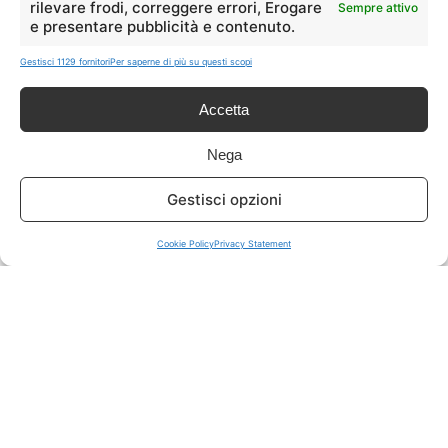
rilevare frodi, correggere errori, Erogare
Sempre attivo
e presentare pubblicità e contenuto.
ISCRIVITI A TUTTO
➔
Gestisci 1129 fornitori
Per saperne di più su questi scopi
Un click per tutti i canali!
Accetta
LIVE OFFERTE
Nega
🔥
💻
Gestisci opzioni
Tutte
Tech
Cookie Policy
Privacy Statement
🛒
👗
Spesa
Moda
🏠
💎
Casa
Extra