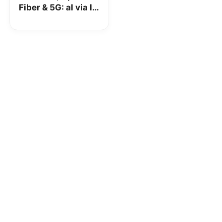
Fiber & 5G: al via la
sperimentazione a
Prato e L’Aquila