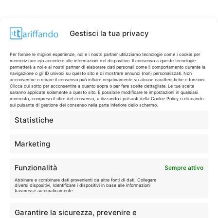
Gestisci la tua privacy
Per fornire le migliori esperienze, noi e i nostri partner utilizziamo tecnologie come i cookie per
memorizzare e/o accedere alle informazioni del dispositivo. Il consenso a queste tecnologie
permetterà a noi e ai nostri partner di elaborare dati personali come il comportamento durante la
navigazione o gli ID univoci su questo sito e di mostrare annunci (non) personalizzati. Non
acconsentire o ritirare il consenso può influire negativamente su alcune caratteristiche e funzioni.
Clicca qui sotto per acconsentire a quanto sopra o per fare scelte dettagliate. Le tue scelte
saranno applicate solamente a questo sito. È possibile modificare le impostazioni in qualsiasi
momento, compreso il ritiro del consenso, utilizzando i pulsanti della Cookie Policy o cliccando
sul pulsante di gestione del consenso nella parte inferiore dello schermo.
Statistiche
CONTI & CARTE
💳
I migliori conti gratuiti.
Marketing
TELEFONIA
📱
Funzionalità
Sempre attivo
Offerte, fibra e 5G.
Abbinare e combinare dati provenienti da altre fonti di dati, Collegare
diversi dispositivi, Identificare i dispositivi in base alle informazioni
trasmesse automaticamente.
GRANDI OFFERTE
🔥
Garantire la sicurezza, prevenire e
Le migliori occasioni oggi.