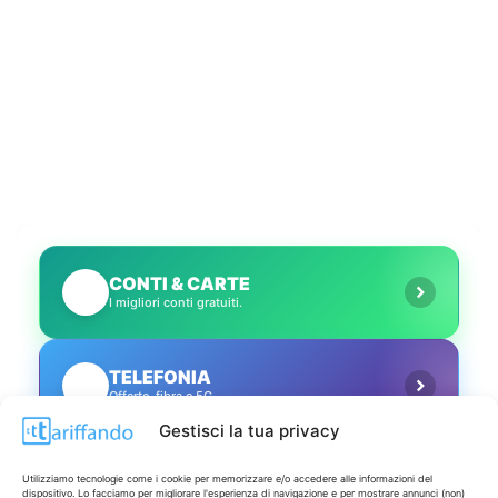
CONTI & CARTE
💳
I migliori conti gratuiti.
TELEFONIA
📱
Offerte, fibra e 5G.
Gestisci la tua privacy
GRANDI OFFERTE
🔥
Utilizziamo tecnologie come i cookie per memorizzare e/o accedere alle informazioni del
Le migliori occasioni oggi.
dispositivo. Lo facciamo per migliorare l'esperienza di navigazione e per mostrare annunci (non)