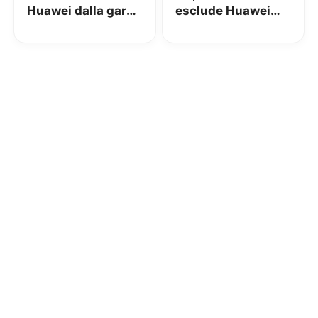
Huawei dalla gara
esclude Huawei
italiana per la
dalla parte core
costruzione della
delle infrastrutture
rete core