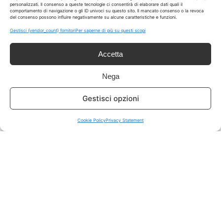
personalizzati. Il consenso a queste tecnologie ci consentirà di elaborare dati quali il
comportamento di navigazione o gli ID univoci su questo sito. Il mancato consenso o la revoca
del consenso possono influire negativamente su alcune caratteristiche e funzioni.
ISCRIVITI A TUTTO
➔
Gestisci {vendor_count} fornitori
Per saperne di più su questi scopi
Un click per tutti i canali!
Accetta
LIVE OFFERTE
Nega
🔥
💻
Gestisci opzioni
Tutte
Tech
Cookie Policy
Privacy Statement
🛒
👗
Spesa
Moda
🏠
💎
Casa
Extra