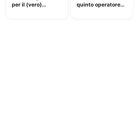
per il (vero)
quinto operatore
debutto sul
italiano: rete
mercato italiano
propria 5G nel
2020