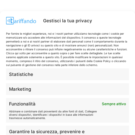
Gestisci la tua privacy
Per fornire le migliori esperienze, noi e i nostri partner utilizziamo tecnologie come i cookie per
memorizzare e/o accedere alle informazioni del dispositivo. Il consenso a queste tecnologie
permetterà a noi e ai nostri partner di elaborare dati personali come il comportamento durante la
navigazione o gli ID univoci su questo sito e di mostrare annunci (non) personalizzati. Non
acconsentire o ritirare il consenso può influire negativamente su alcune caratteristiche e funzioni.
Clicca qui sotto per acconsentire a quanto sopra o per fare scelte dettagliate. Le tue scelte
saranno applicate solamente a questo sito. È possibile modificare le impostazioni in qualsiasi
momento, compreso il ritiro del consenso, utilizzando i pulsanti della Cookie Policy o cliccando
sul pulsante di gestione del consenso nella parte inferiore dello schermo.
Statistiche
CONTI & CARTE
💳
I migliori conti gratuiti.
Marketing
TELEFONIA
📱
Funzionalità
Sempre attivo
Offerte, fibra e 5G.
Abbinare e combinare dati provenienti da altre fonti di dati, Collegare
diversi dispositivi, Identificare i dispositivi in base alle informazioni
trasmesse automaticamente.
GRANDI OFFERTE
🔥
Garantire la sicurezza, prevenire e
Le migliori occasioni oggi.