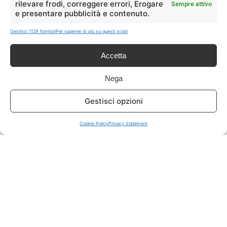
rilevare frodi, correggere errori, Erogare
Sempre attivo
e presentare pubblicità e contenuto.
ISCRIVITI A TUTTO
➔
Gestisci 1129 fornitori
Per saperne di più su questi scopi
Un click per tutti i canali!
Accetta
LIVE OFFERTE
Nega
🔥
💻
Gestisci opzioni
Tutte
Tech
Cookie Policy
Privacy Statement
🛒
👗
Spesa
Moda
🏠
💎
Casa
Extra