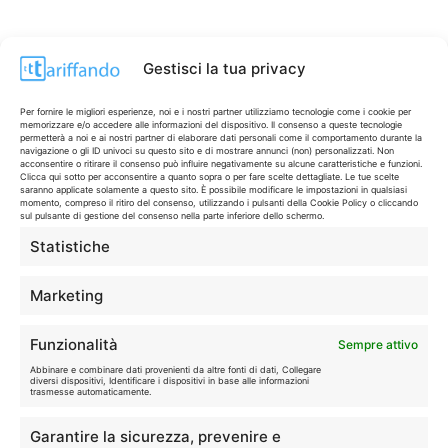
Gestisci la tua privacy
Per fornire le migliori esperienze, noi e i nostri partner utilizziamo tecnologie come i cookie per
memorizzare e/o accedere alle informazioni del dispositivo. Il consenso a queste tecnologie
permetterà a noi e ai nostri partner di elaborare dati personali come il comportamento durante la
navigazione o gli ID univoci su questo sito e di mostrare annunci (non) personalizzati. Non
acconsentire o ritirare il consenso può influire negativamente su alcune caratteristiche e funzioni.
Clicca qui sotto per acconsentire a quanto sopra o per fare scelte dettagliate. Le tue scelte
saranno applicate solamente a questo sito. È possibile modificare le impostazioni in qualsiasi
momento, compreso il ritiro del consenso, utilizzando i pulsanti della Cookie Policy o cliccando
sul pulsante di gestione del consenso nella parte inferiore dello schermo.
Statistiche
CONTI & CARTE
💳
I migliori conti gratuiti.
Marketing
TELEFONIA
📱
Funzionalità
Sempre attivo
Offerte, fibra e 5G.
Abbinare e combinare dati provenienti da altre fonti di dati, Collegare
diversi dispositivi, Identificare i dispositivi in base alle informazioni
trasmesse automaticamente.
GRANDI OFFERTE
🔥
Garantire la sicurezza, prevenire e
Le migliori occasioni oggi.