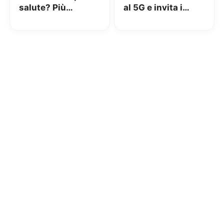
salute? Più
al 5G e invita i
antenne per
sindaci a vietare i
diminuire le
nuovi impianti
emissioni.
L’intervista di
Nicola Blefari
Melazzi