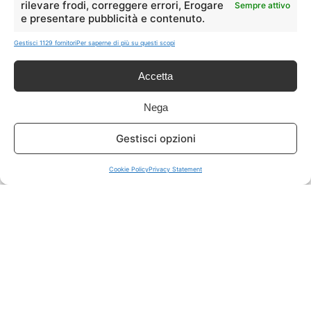
rilevare frodi, correggere errori, Erogare
Sempre attivo
e presentare pubblicità e contenuto.
ISCRIVITI A TUTTO
➔
Gestisci 1129 fornitori
Per saperne di più su questi scopi
Un click per tutti i canali!
Accetta
LIVE OFFERTE
Nega
🔥
💻
Gestisci opzioni
Tutte
Tech
Cookie Policy
Privacy Statement
🛒
👗
Spesa
Moda
🏠
💎
Casa
Extra