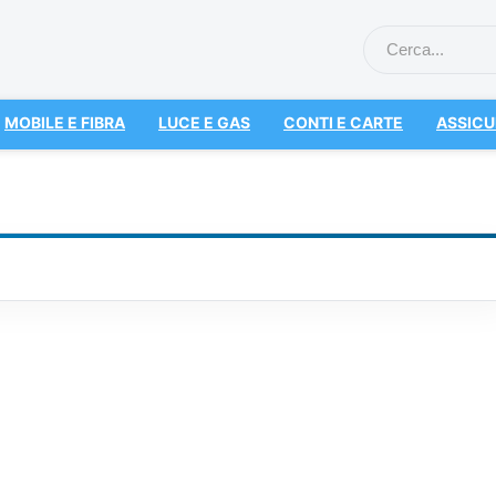
MOBILE E FIBRA
LUCE E GAS
CONTI E CARTE
ASSICU