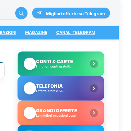
Migliori offerte su Telegram
RAZIONI
MAGAZINE
CANALI TELEGRAM
CONTI & CARTE
💳
I migliori conti gratuiti.
TELEFONIA
📱
Offerte, fibra e 5G.
GRANDI OFFERTE
🔥
Le migliori occasioni oggi.